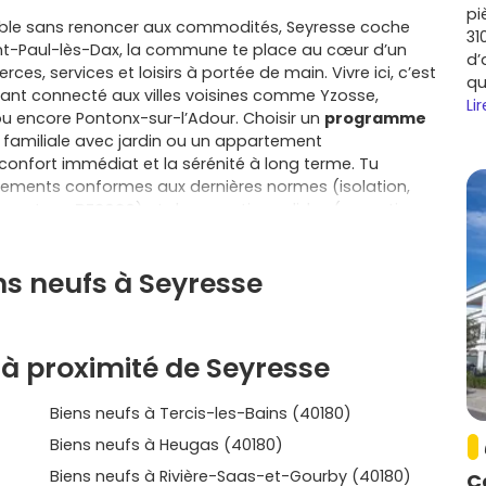
pi
isible sans renoncer aux commodités, Seyresse coche
31
int-Paul-lès-Dax, la commune te place au cœur d’un
d’
s, services et loisirs à portée de main. Vivre ici, c’est
qu
stant connecté aux villes voisines comme Yzosse,
Lir
ou encore Pontonx-sur-l’Adour. Choisir un
programme
 familiale avec jardin ou un appartement
confort immédiat et la sérénité à long terme. Tu
gements conformes aux dernières normes (isolation,
tique type
RE2020
) et de garanties solides (garanties
le
) qui sécurisent ton achat bien après la remise des
d’énergie, moins d’entretien et aucun gros travaux à
ns neufs à Seyresse
t. En appartement, tu profites souvent d’un
ces extérieurs bien orientés; en maison, un plain-pied
de concilier télétravail, vie de famille et moments entre
re de la flexibilité, tu peux personnaliser certaines
à proximité de Seyresse
 et étaler ton budget grâce à un paiement échelonné au
 les dispositifs d’aide à l’accession, comme le
prêt à
Biens neufs à Tercis-les-Bains (40180)
ncore la note. L’adresse fait aussi la différence: depuis
Paul-lès-Dax sont rapides, et les services de proximité
Biens neufs à Heugas (40180)
 quotidien; un atout pour ton confort de vie comme
Biens neufs à Rivière-Saas-et-Gourby (40180)
C
tes entre maison et appartement, rappelle-toi que