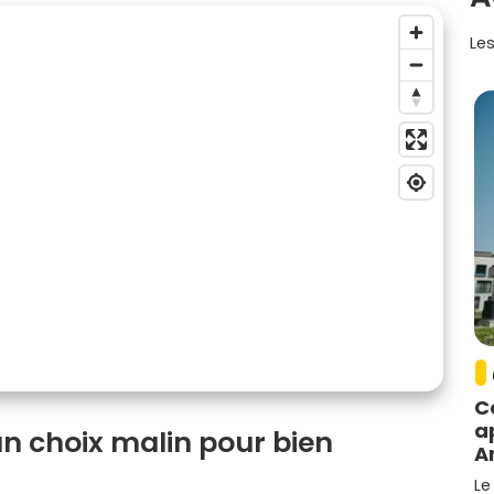
Les
C
a
un choix malin pour bien
A
Le