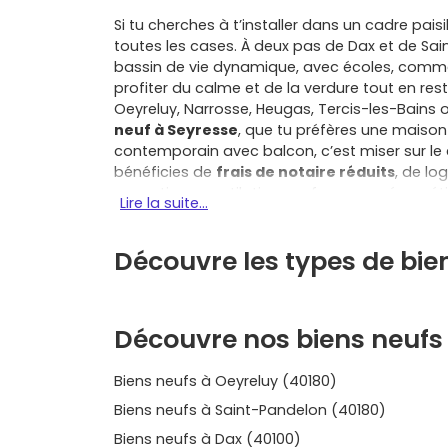
Si tu cherches à t’installer dans un cadre pa
toutes les cases. À deux pas de Dax et de Sa
bassin de vie dynamique, avec écoles, commerce
profiter du calme et de la verdure tout en re
Oeyreluy, Narrosse, Heugas, Tercis-les-Bains 
neuf à Seyresse
, que tu préfères une maison
contemporain avec balcon, c’est miser sur le 
bénéficies de
frais de notaire réduits
, de lo
acoustique, ventilation, performance énergé
Lire la suite...
de parfait achèvement, biennale et
décenna
clés. Concrètement, c’est moins de dépenses 
Découvre les types de bie
prévoir, ce qui est idéal pour un premier acha
stationnement dédié, d’un ascenseur et d’espa
ou un étage avec terrasse et jardin te permet 
amis. Et parce que l’achat sur plan (VEFA) t’off
Découvre nos biens neufs 
finitions (revêtements, cuisine, rangements)
rythme de la construction. Selon ta situation,
Biens neufs à Oeyreluy (40180)
taux zéro
(sous conditions), peuvent alléger e
Seyresse, les déplacements vers Dax et Saint-
Biens neufs à Saint-Pandelon (40180)
des communes voisines complètent l’offre au
Biens neufs à Dax (40100)
pour la valeur de revente à terme. Si tu hési