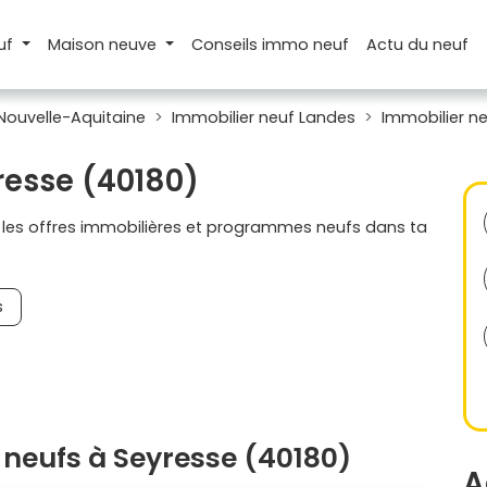
uf
Maison
neuve
Conseils
immo neuf
Actu
du neuf
Nouvelle-Aquitaine
Immobilier neuf Landes
Immobilier n
resse (40180)
s les offres immobilières et programmes neufs dans ta
s
neufs à Seyresse (40180)
A