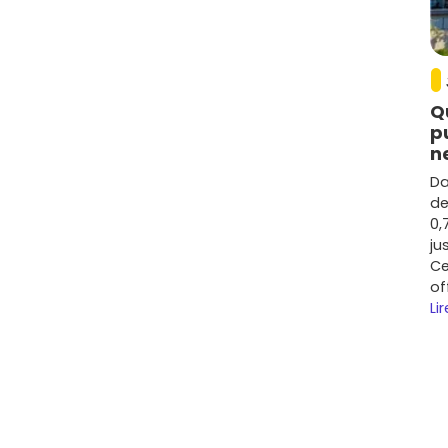
Q
p
n
Da
de
0,
ju
Ce
of
Lir