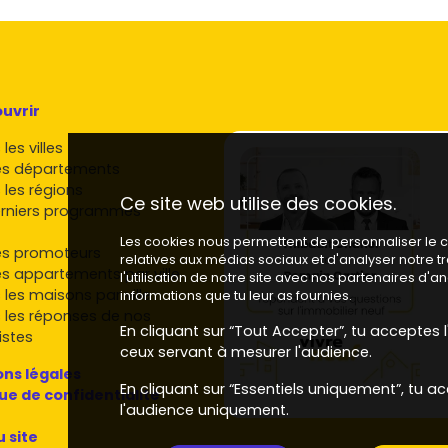
uvrir
les villes
es départements
 les régions
Ce site web utilise des cookies.
rniers programmes
Les cookies nous permettent de personnaliser le co
es promoteurs
relatives aux médias sociaux et d'analyser notre 
es appartements par ville
l'utilisation de notre site avec nos partenaires d'
 les maisons par ville
informations que tu leur as fournies.
 les réponses de nos
En cliquant sur “Tout Accepter”, tu acceptes l'
istes
ceux servant à mesurer l'audience.
ns légales
En cliquant sur “Essentiels uniquement”, tu ac
que de confidentialité
l'audience uniquement.
u site