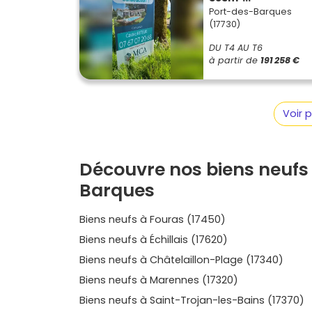
biens, compare l’exposition, la surface, le no
Port-des-Barques
transport vers Tonnay-Charente et Échillais : t
(17730)
et emplacement. Pour te faire une idée claire de 
les options disponibles et à parcourir les pl
DU T4 AU T6
à partir de
191 258 €
à Port-des-Barques
. Que ton projet soit un
appartement neuf facile à vivre, Vivre dans l
qui te correspondent à Port-des-Barques et d
visiter les disponibilités ? Explore dès maint
Voir 
pour comparer et choisir sereinement le loge
Découvre nos biens neufs 
Barques
Biens neufs à Fouras (17450)
Biens neufs à Échillais (17620)
Biens neufs à Châtelaillon-Plage (17340)
Biens neufs à Marennes (17320)
Biens neufs à Saint-Trojan-les-Bains (17370)