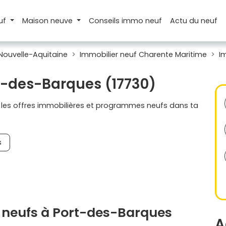
uf
Maison
neuve
Conseils
immo neuf
Actu
du neuf
Nouvelle-Aquitaine
Immobilier neuf Charente Maritime
I
rt-des-Barques (17730)
s les offres immobilières et programmes neufs dans ta
s
 neufs à Port-des-Barques
A