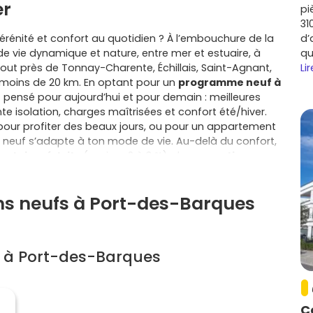
er
pi
31
rénité et confort au quotidien ? À l’embouchure de la
d’
e vie dynamique et nature, entre mer et estuaire, à
qu
tout près de Tonnay-Charente, Échillais, Saint-Agnant,
Lir
moins de 20 km. En optant pour un
programme neuf à
t pensé pour aujourd’hui et pour demain : meilleures
e isolation, charges maîtrisées et confort été/hiver.
pour profiter des beaux jours, ou pour un appartement
le neuf s’adapte à ton mode de vie. Au-delà du confort,
 notaire réduits
(environ 2 à 3 %), des
garanties
cennale) et, si tu es
primo-accédant
, la possibilité de
de ressources. Tu évites les travaux lourds, tu
ens neufs à Port-des-Barques
n budget dès le départ. La vie pratique suit : commerces
autiques, balades côté île Madame, accès rapide vers
s, sans sacrifier la tranquillité d’un village côtier. Dans
ocal vélo et des plans bien pensés (bi-orientation,
s à Port-des-Barques
on, tu profites d’un terrain facile à entretenir, d’un
 optimisée pour la famille ou le télétravail. Le
gressif, avec des appels de fonds étalés, et un
 tu hésites entre plusieurs quartiers ou types de
C