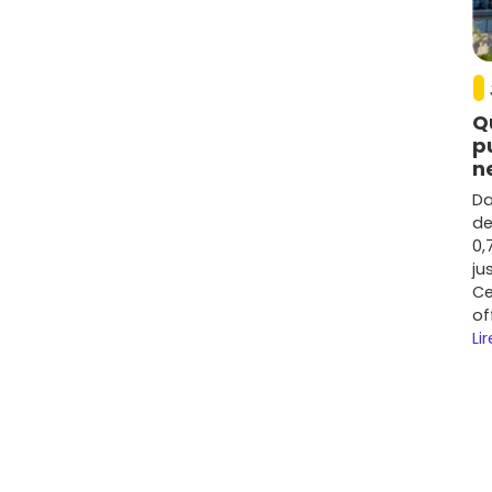
Q
p
n
Da
de
0,
ju
Ce
of
Lir