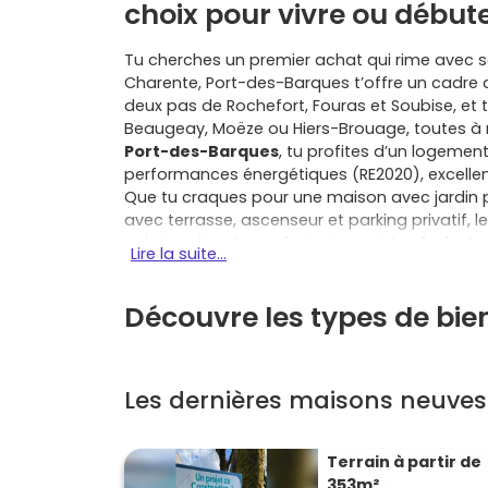
choix pour vivre ou début
Tu cherches un premier achat qui rime avec sé
Charente, Port-des-Barques t’offre un cadre d
deux pas de Rochefort, Fouras et Soubise, et 
Beaugeay, Moëze ou Hiers-Brouage, toutes à 
Port-des-Barques
, tu profites d’un logemen
performances énergétiques (RE2020), excellent
Que tu craques pour une maison avec jardin 
avec terrasse, ascenseur et parking privatif, 
acheter dans le neuf, c’est aussi des
frais de
Lire la suite...
rassurantes (parfait achèvement, biennale, dé
mobiliser un
Prêt à taux zéro
sous conditions 
Découvre les types de bi
personnalises tes finitions et tu maîtrises to
et services de proximité, écoles, activités n
Rochefort ou Fouras pour le travail et les sortie
une résidence, tu apprécieras la sécurité, le l
Les dernières maisons neuve
rangements, espaces extérieurs). Dans une mais
séjour lumineux et d’une organisation intérieure
montage d’un achat en VEFA est simple et pro
Terrain à partir de
accompagnement jusqu’à la remise des clés. Si
353m²...