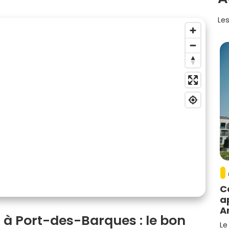
Les
C
a
A
 à Port-des-Barques : le bon
Le