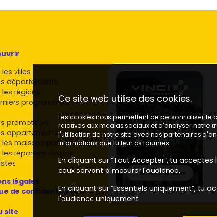
uvrir
les villes
es départements
 les régions
Ce site web utilise des cookies.
rniers programmes
Les cookies nous permettent de personnaliser le co
es promoteurs
relatives aux médias sociaux et d'analyser notre 
es appartements par ville
l'utilisation de notre site avec nos partenaires d'
 les maisons par ville
informations que tu leur as fournies.
 les réponses de nos
En cliquant sur “Tout Accepter”, tu acceptes l'
istes
ceux servant à mesurer l'audience.
ns légales
En cliquant sur “Essentiels uniquement”, tu ac
que de confidentialité
l'audience uniquement.
u site