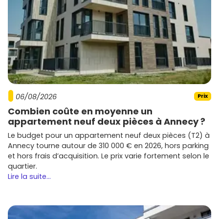
Nexity
: large amplitude d'offres, du primo-accédant
au haut de gamme.
Cogedim
: finitions soignées et adresses centrales
quand le foncier le permet.
Eiffage Immobilier
: programmes durables avec une
attention aux performances énergétiques.
Kaufman & Broad
: résidences élégantes, bon niveau
d'équipements.
Icade
et
Pitch Immo
: emplacements stratégiques et
06/08/2026
Prix
services utiles au quotidien.
Groupe Pichet
(acteur local majeur) : ancré en
Combien coûte en moyenne un
Gironde, nombreuses réalisations sur Bordeaux
appartement neuf deux pièces à Annecy ?
Métropole.
Le budget pour un appartement neuf deux pièces (T2) à
Belin Promotion
,
LP Promotion
,
Fayat Immobilier
:
Annecy tourne autour de 310 000 € en 2026, hors parking
expertise régionale, adresses ciblées à Pessac et
et hors frais d’acquisition. Le prix varie fortement selon le
alentours.
quartier.
Lire la suite...
Compare les prestations (espaces extérieurs,
stationnement, labels), les délais et les garanties, puis
cible le programme le plus adapté à ton projet sur
Vivre
dans le neuf
.