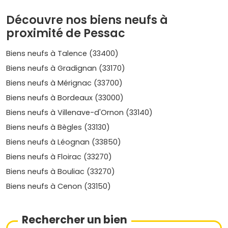
extérieur pour familles dans Magonty, Cap de Bos,
Noès.
Découvre nos biens neufs à
proximité de Pessac
En clair, l'
immobilier neuf à Pessac
conserve un bon
équilibre
entre prix et qualité de vie, avec un potentiel de
Biens neufs à Talence (33400)
revente solide à moyen terme. Pense à comparer les
charges
, le niveau de
performance énergétique
(
RE
Biens neufs à Gradignan (33170)
2020
) et la présence de stationnement, très recherché.
Biens neufs à Mérignac (33700)
Demande locative et profils de
Biens neufs à Bordeaux (33000)
locataires
Biens neufs à Villenave-d'Ornon (33140)
Biens neufs à Bègles (33130)
La ville attire un mix sain de
locataires
: étudiants, jeunes
actifs, personnels hospitaliers et chercheurs. Les petites
Biens neufs à Léognan (33850)
surfaces bien situées affichent une forte
tension
Biens neufs à Floirac (33270)
locative
, avec des
rendements bruts
généralement
autour de
3 % à 4,5 %
selon l'emplacement. En bonus,
Biens neufs à Bouliac (33270)
Pessac est en
zone B1
, compatible avec le dispositif
Pinel
Biens neufs à Cenon (33150)
(sous conditions), intéressant pour optimiser la fiscalité
de ton investissement.
Rechercher un bien
Tendances du marché et critères qui