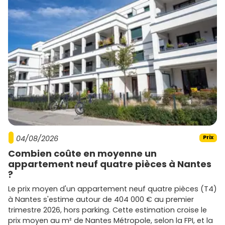
Passe à l'action et trouve le bon
programme
Tu as le cadre, les
quartiers
, les
prix
et les
tendances du
marché
. Prochaine étape : confronter tes critères au
terrain. Parcours les programmes de l'
immobilier neuf à
Pessac
, réserve une visite et compare les plans et
prestations. Et pour gagner du temps, consulte dès
maintenant les annonces disponibles sur
Vivre dans le
neuf
: tu pourras repérer les meilleurs emplacements,
vérifier les budgets et lancer ton achat sereinement.
04/08/2026
Prix
Combien coûte en moyenne un
appartement neuf quatre pièces à Nantes
?
Le prix moyen d'un appartement neuf quatre pièces (T4)
à Nantes s'estime autour de 404 000 € au premier
trimestre 2026, hors parking. Cette estimation croise le
prix moyen au m² de Nantes Métropole, selon la FPI, et la