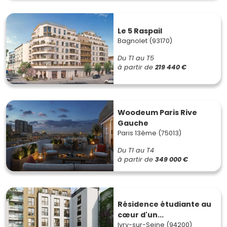
Le 5 Raspail
Bagnolet (93170)
Du T1 au T5
à partir de
219 440 €
Woodeum Paris Rive
Gauche
Paris 13ème (75013)
Du T1 au T4
à partir de
349 000 €
Résidence étudiante au
cœur d'un...
Ivry-sur-Seine (94200)