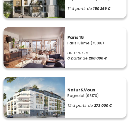
T1
à partir de
150 269 €
Paris 18
Paris 18ème (75018)
Du T1 au T5
à partir de
208 000 €
Natur&Vous
Bagnolet (93170)
T2
à partir de
273 000 €