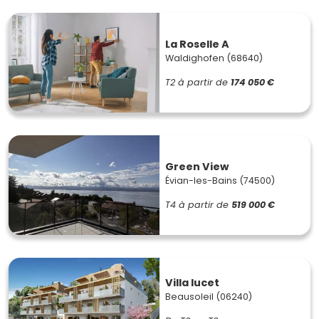
La Roselle A
Waldighofen (68640)
T2
à partir de
174 050 €
Green View
Évian-les-Bains (74500)
T4
à partir de
519 000 €
Villa lucet
Beausoleil (06240)