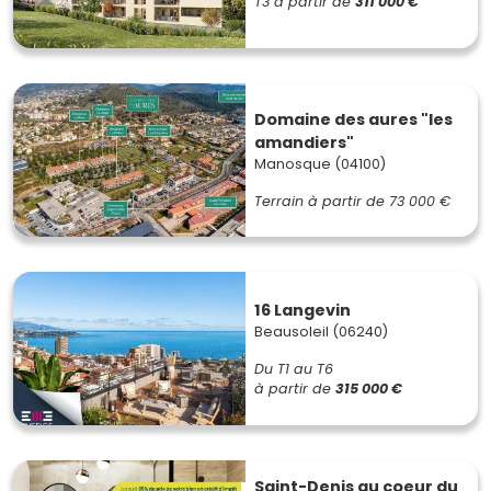
T3
à partir de
311 000 €
Domaine des aures "les
amandiers"
Manosque (04100)
Terrain à partir de
73 000 €
16 Langevin
Beausoleil (06240)
Du T1 au T6
à partir de
315 000 €
Saint-Denis au coeur du