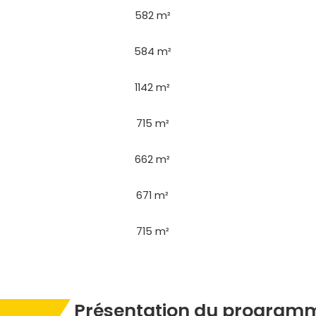
582 m²
584 m²
1142 m²
715 m²
662 m²
671 m²
715 m²
Présentation du programm