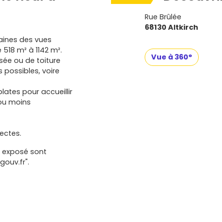
Rue Brûlée
68130 Altkirch
taines des vues
 518 m² à 1142 m².
Vue à 360°
isée ou de toiture
 possibles, voire
plates pour accueillir
 ou moins
ectes.
t exposé sont
gouv.fr".