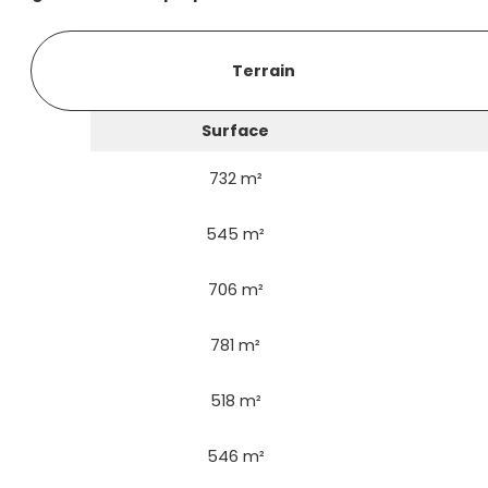
Terrain
Surface
732 m²
545 m²
706 m²
781 m²
518 m²
546 m²