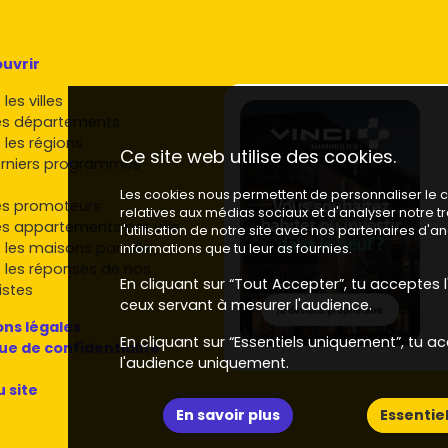
uvrir
les villes
es départements
 les régions
Ce site web utilise des cookies.
rniers programmes
Les cookies nous permettent de personnaliser le co
es promoteurs
relatives aux médias sociaux et d'analyser notre 
es appartements par ville
l'utilisation de notre site avec nos partenaires d'
 les maisons par ville
informations que tu leur as fournies.
 les réponses de nos
En cliquant sur “Tout Accepter”, tu acceptes l'
istes
ceux servant à mesurer l'audience.
ns légales
En cliquant sur “Essentiels uniquement”, tu ac
que de confidentialité
l'audience uniquement.
u site
En savoir plus
Essentie