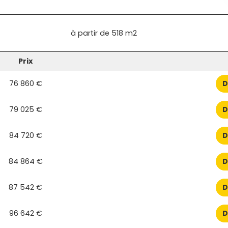
à partir de
518 m2
Prix
76 860 €
D
79 025 €
D
84 720 €
D
84 864 €
D
87 542 €
D
96 642 €
D