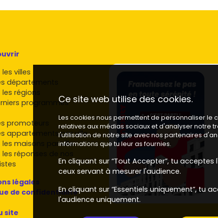
uvrir
les villes
es départements
 les régions
Ce site web utilise des cookies.
rniers programmes
Les cookies nous permettent de personnaliser le co
es promoteurs
relatives aux médias sociaux et d'analyser notre 
es appartements par ville
l'utilisation de notre site avec nos partenaires d'
 les maisons par ville
informations que tu leur as fournies.
 les réponses de nos
En cliquant sur “Tout Accepter”, tu acceptes l'
istes
ceux servant à mesurer l'audience.
ns légales
En cliquant sur “Essentiels uniquement”, tu ac
que de confidentialité
l'audience uniquement.
u site