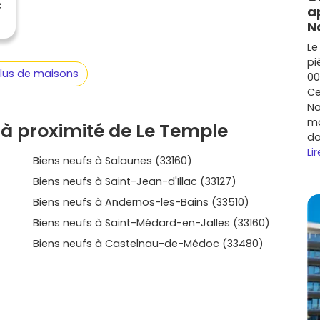
 prestations, calendrier de livraison, et cohérence avec
€
a
ter, d’examiner les plans, d’imaginer ton aménagement,
N
s qui font sens. Si tu veux avancer sereinement, explore
Le
s critères; tu verras rapidement quelles maisons ou
pi
 de vie et à ton budget. Et si tu recherches une
plus de maisons
00
 découvre ton
programme neuf à Le Temple
et ses
Ce
e poser tes valises dans un logement performant, prêt
Na
mo
à proximité de Le Temple
do
Lir
Biens neufs à Salaunes (33160)
Biens neufs à Saint-Jean-d'Illac (33127)
Biens neufs à Andernos-les-Bains (33510)
Biens neufs à Saint-Médard-en-Jalles (33160)
Biens neufs à Castelnau-de-Médoc (33480)