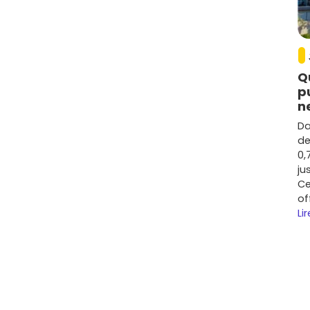
Q
p
n
Da
de
0,
ju
Ce
of
Lir