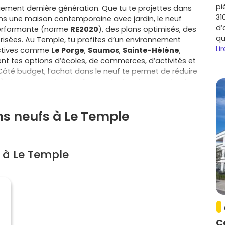
pi
gement dernière génération. Que tu te projettes dans
31
s une maison contemporaine avec jardin, le neuf
d’
 performante (norme
RE2020
), des plans optimisés, des
qu
isées. Au Temple, tu profites d’un environnement
Lir
actives comme
Le Porge
,
Saumos
,
Sainte-Hélène
,
sent tes options d’écoles, de commerces, d’activités et
Côté budget, l’achat dans le neuf te permet de réduire
%), de viser une éventuelle exonération temporaire de
r, si tu es primo-accédant, du
prêt à taux zéro (PTZ)
 avec les garanties légales propres au neuf —
parfait
ns neufs à Le Temple
e protègent pendant plusieurs années, et tu évites les
hat ancien. En appartement comme en maison, l’offre
 stationnements dédiés, espaces extérieurs, locaux
 des résidences pensées pour la mobilité douce et la
 à Le Temple
euf à Le Temple
, c’est aussi gagner en visibilité sur ton
 avec un paiement échelonné et une livraison planifiée,
ition sans stress. Tu hésites entre rester au Temple ou
comme Le Porge et Lacanau ouvrent l’accès à l’océan,
nce forestière familiale, quand Salaunes et Avensan
autant d’options pour comparer les emplacements, le
té de vie. Sur Vivre dans le neuf, je t’aide à évaluer les
C