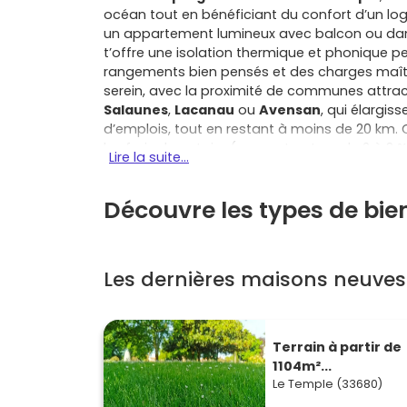
océan tout en bénéficiant du confort d’un lo
un appartement lumineux avec balcon ou dan
t’offre une isolation thermique et phonique
rangements bien pensés et des charges maîtr
serein, avec la proximité de communes attr
Salaunes
,
Lacanau
ou
Avensan
, qui élargis
d’emplois, tout en restant à moins de 20 km. 
les frais de notaire (souvent autour de 2 à 3 
Lire la suite...
taxe foncière selon la commune et de profite
sous conditions. Tu gagnes aussi en sérénité
Découvre les types de bie
achèvement
,
biennale
et
décennale
— qui t
travaux imprévus qui plombent parfois un ac
actuelle au Temple s’adapte à ton quotidien:
vélos, domotique, faibles consommations… et
Les dernières maisons neuves
vie de quartier. Investir dans un
programme n
calendrier grâce au cadre sécurisé de la VEFA,
idéal si tu dois organiser une première acquis
élargir le périmètre? Les communes voisines 
Terrain à partir de
Sainte-Hélène et Saumos proposent une ambia
1104m²...
offrent une vraie tranquillité résidentielle: 
Le Temple (33680)
budget et les surfaces, sans renoncer à la quali