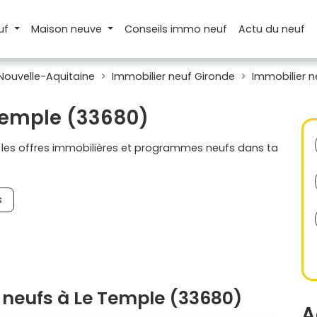
uf
Maison
neuve
Conseils
immo neuf
Actu
du neuf
Nouvelle-Aquitaine
Immobilier neuf Gironde
Immobilier n
 Temple (33680)
s les offres immobilières et programmes neufs dans ta
s
neufs à Le Temple (33680)
A