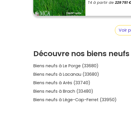
atouts de chaque résidence: orientation, vues,
T4 à partir de
229 751 
ton financement. Prends le temps de te proje
puis de sélectionner les visites ou rendez-vou
dès maintenant les disponibilités et affine te
quels appartements correspondent à ton mode
Voir 
adresse alliant nature, confort et pérennité,
environs: une manière simple et rassurante d
à t’accueillir durablement.
Découvre nos biens neufs 
Biens neufs à Le Porge (33680)
Biens neufs à Lacanau (33680)
Biens neufs à Arès (33740)
Biens neufs à Brach (33480)
Biens neufs à Lège-Cap-Ferret (33950)