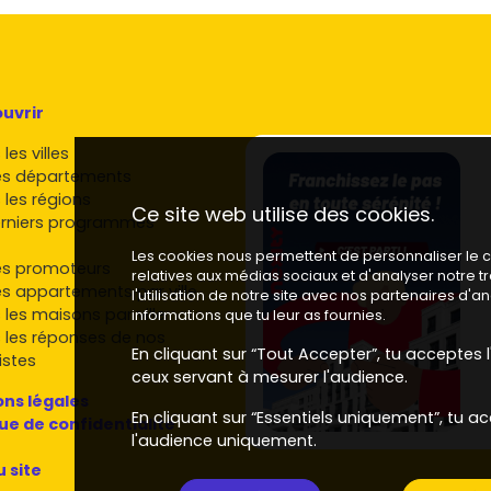
uvrir
les villes
es départements
 les régions
Ce site web utilise des cookies.
rniers programmes
Les cookies nous permettent de personnaliser le co
es promoteurs
relatives aux médias sociaux et d'analyser notre 
es appartements par ville
l'utilisation de notre site avec nos partenaires d'
 les maisons par ville
informations que tu leur as fournies.
 les réponses de nos
En cliquant sur “Tout Accepter”, tu acceptes l'
istes
ceux servant à mesurer l'audience.
ns légales
En cliquant sur “Essentiels uniquement”, tu ac
que de confidentialité
l'audience uniquement.
u site