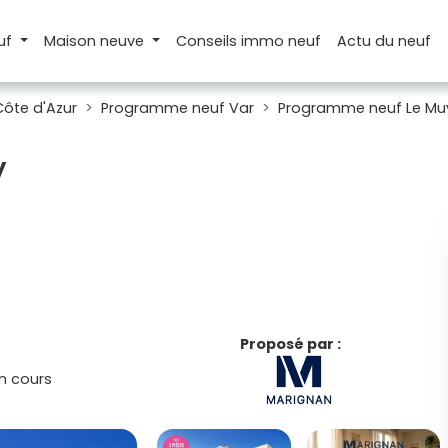
uf
Maison
neuve
Conseils
immo neuf
Actu
du neuf
ôte d'Azur
Programme neuf Var
Programme neuf Le Mu
y
Proposé par :
n cours