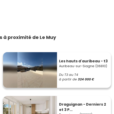
 à proximité de Le Muy
Les hauts d'auribeau - t3
Auribeau-sur-Siagne (06810)
Du T3 au T4
à partir de
324 000 €
Draguignan - Derniers 2
et 3 P...