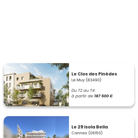
Le Clos des Pinèdes
Le Muy (83490)
Du T2 au T4
à partir de
167 500 €
Le 29 Isola Bella
Cannes (06150)