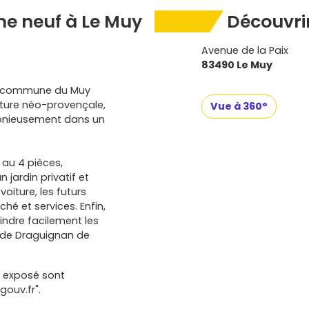
e neuf à Le Muy
Découvrir
Avenue de la Paix
83490 Le Muy
te commune du Muy
ecture néo-provençale,
Vue à 360°
monieusement dans un
 au 4 pièces,
jardin privatif et
oiture, les futurs
é et services. Enfin,
oindre facilement les
t de Draguignan de
t exposé sont
gouv.fr".