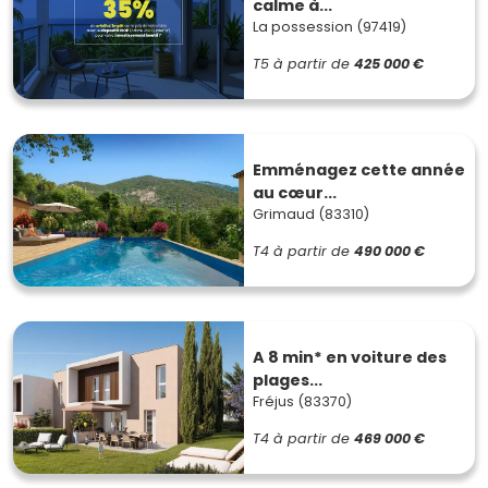
calme à...
La possession (97419)
T5
à partir de
425 000 €
Emménagez cette année
au cœur...
Grimaud (83310)
T4
à partir de
490 000 €
A 8 min* en voiture des
plages...
Fréjus (83370)
T4
à partir de
469 000 €