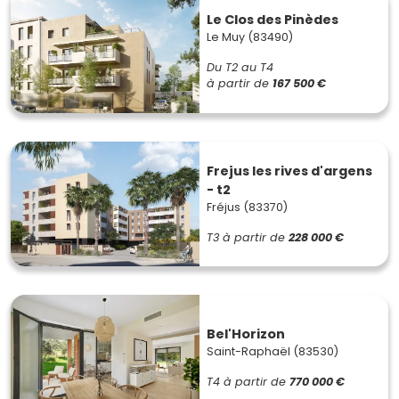
Le Clos des Pinèdes
Le Muy (83490)
Du T2 au T4
à partir de
167 500 €
Frejus les rives d'argens
- t2
Fréjus (83370)
T3
à partir de
228 000 €
Bel'Horizon
Saint-Raphaël (83530)
T4
à partir de
770 000 €