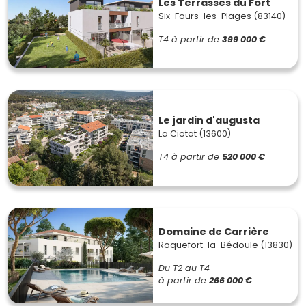
Les Terrasses du Fort
Six-Fours-les-Plages (83140)
T4
à partir de
399 000 €
Le jardin d'augusta
La Ciotat (13600)
T4
à partir de
520 000 €
Domaine de Carrière
Roquefort-la-Bédoule (13830)
Du T2 au T4
à partir de
266 000 €