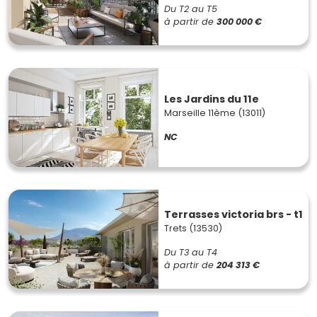
Du T2 au T5
à partir de
300 000 €
Les Jardins du 11e
Marseille 11ème (13011)
NC
Terrasses victoria brs - t1
Trets (13530)
Du T3 au T4
à partir de
204 313 €