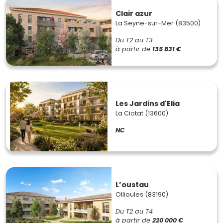
Clair azur
La Seyne-sur-Mer (83500)
Du T2 au T3
à partir de
135 831 €
Les Jardins d'Elia
La Ciotat (13600)
NC
L’oustau
Ollioules (83190)
Du T2 au T4
à partir de
220 000 €