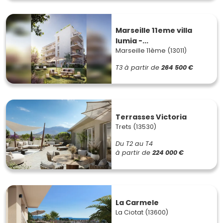
Marseille 11eme villa
lumia -...
Marseille 11ème (13011)
T3
à partir de
264 500 €
Terrasses Victoria
Trets (13530)
Du T2 au T4
à partir de
224 000 €
La Carmele
La Ciotat (13600)