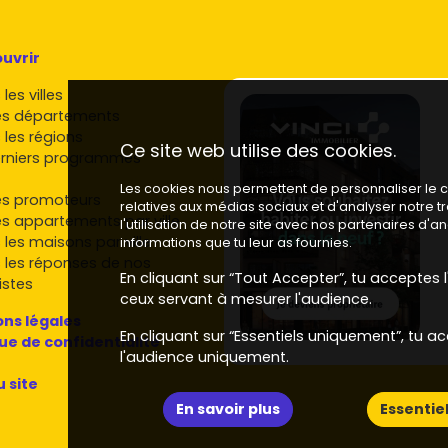
uvrir
les villes
es départements
 les régions
Ce site web utilise des cookies.
rniers programmes
Les cookies nous permettent de personnaliser le co
es promoteurs
relatives aux médias sociaux et d'analyser notre 
es appartements par ville
l'utilisation de notre site avec nos partenaires d'
 les maisons par ville
informations que tu leur as fournies.
 les réponses de nos
En cliquant sur “Tout Accepter”, tu acceptes l'
istes
ceux servant à mesurer l'audience.
ns légales
En cliquant sur “Essentiels uniquement”, tu ac
que de confidentialité
l'audience uniquement.
u site
En savoir plus
Essentie