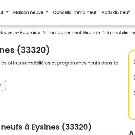
uf
Maison
neuve
Conseils
immo neuf
Actu
du neuf
Nouvelle-Aquitaine
Immobilier neuf Gironde
Immobilier n
ines (33320)
s les offres immobilières et programmes neufs dans ta
s
neufs à Eysines (33320)
A