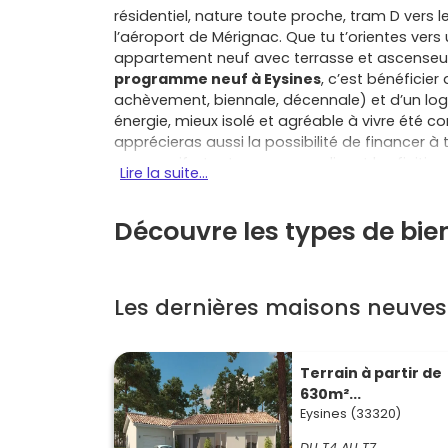
résidentiel, nature toute proche, tram D vers 
l’aéroport de Mérignac. Que tu t’orientes vers
appartement neuf avec terrasse et ascenseur, 
programme neuf à Eysines
, c’est bénéficier
achèvement, biennale, décennale) et d’un lo
énergie, mieux isolé et agréable à vivre été 
apprécieras aussi la possibilité de financer 
progressifs, tout en personnalisant les finition
Lire la suite...
dynamique de Bordeaux Métropole : tu profi
sportifs et des pistes cyclables d’Eysines, to
Découvre les types de bie
Haillan, Le Taillan‑Médoc, Blanquefort, Bruge
centre, Pessac et Talence. Dans un
programm
appartements (du T2 bien pensé au T4/T5 fami
maisons (mitoyennes ou individuelles, avec es
Les dernières maisons neuves
optimisés, les rangements intégrés, la domotiq
maîtrisées grâce aux performances énergétiques.
possible au Prêt à Taux Zéro et, selon l’empl
encore ton budget. Tu veux une vie de quartie
Terrain à partir de
vers les bassins d’emploi de la métropole, l
630m²...
Bordeaux ou les activités nature côté Blanquef
Eysines (33320)
entre respiration et accessibilité, que tu opt
DU T4 AU T7