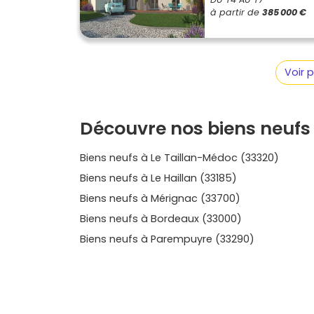
complet avec espaces partagés. Pour toi, l’enj
à partir de
385 000 €
claire, prestations lisibles, emplacement coh
le neuf
, je t’aide à y voir net : compare les qua
prestations et les délais pour dénicher le
prog
temps d’explorer les options disponibles à E
Voir 
puis avance à ton rythme : un premier coup d’
Découvre nos biens neufs 
Biens neufs à Le Taillan-Médoc (33320)
Biens neufs à Le Haillan (33185)
Biens neufs à Mérignac (33700)
Biens neufs à Bordeaux (33000)
Biens neufs à Parempuyre (33290)