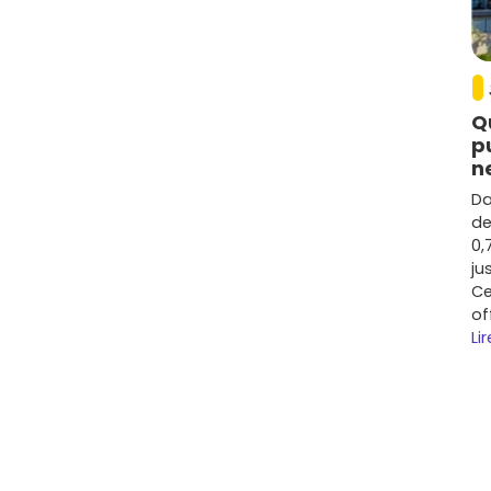
Q
p
n
Da
de
0,
ju
Ce
of
Lir