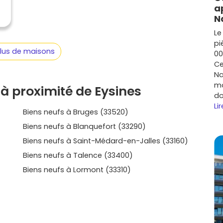
eu est de te projeter facilement : date de livraison
a
érent avec ton quotidien et ton budget. Sur
Vivre dans
N
rtiers, les typologies, les surfaces extérieures, les
Le
ramme neuf à Eysines
qui te ressemble. Prends le
pi
ysines et dans les communes voisines à moins de 20 km,
plus de maisons
00
œil suffit souvent à déclencher le bon déclic.
Ce
Na
mo
à proximité de Eysines
do
Lir
Biens neufs à Bruges (33520)
Biens neufs à Blanquefort (33290)
Biens neufs à Saint-Médard-en-Jalles (33160)
Biens neufs à Talence (33400)
Biens neufs à Lormont (33310)