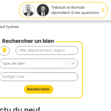
Thibault et Romain
répondent à tes questions
euf Eysines
Rechercher un bien
✓
✗
Rechercher
ctu du neuf