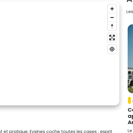
Les
C
a
A
Le
nt et pratique, Eysines coche toutes les cases : esprit