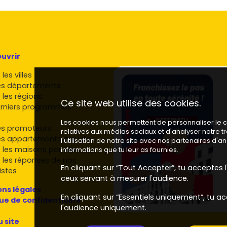
uvrir
les villes
es départements
 les régions
Ce site web utilise des cookies.
rniers programmes
Les cookies nous permettent de personnaliser le co
es promoteurs
relatives aux médias sociaux et d'analyser notre 
es appartements par ville
l'utilisation de notre site avec nos partenaires d'
 les maisons par ville
informations que tu leur as fournies.
 les réponses de nos
En cliquant sur “Tout Accepter”, tu acceptes l'
istes
ceux servant à mesurer l'audience.
ns légales
En cliquant sur “Essentiels uniquement”, tu ac
que de confidentialité
l'audience uniquement.
u site