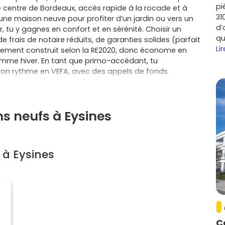
pi
le centre de Bordeaux, accès rapide à la rocade et à
31
 une maison neuve pour profiter d’un jardin ou vers un
d’
tu y gagnes en confort et en sérénité. Choisir un
qu
 de frais de notaire réduits, de garanties solides (parfait
Lir
gement construit selon la RE2020, donc économe en
comme hiver. En tant que primo-accédant, tu
à ton rythme en VEFA, avec des appels de fonds
s selon tes envies. La ville s’intègre pleinement à la
tes des commerces, des écoles, des équipements
ut en restant à proximité immédiate de Mérignac, Le
ns neufs à Eysines
s ou Le Bouscat, et à quelques minutes de Bordeaux
e neuf à Eysines
, tu trouves autant de choix côté
lial, en étage élevé ou en rez‑de‑jardin) que côté
pace extérieur et stationnement) ; les plans sont
 à Eysines
ue simplifie le quotidien, et les charges restent
 Autre atout si tu achètes pour y vivre : l’éligibilité
acement, à des dispositifs complémentaires qui allègent
r tranquille tout en gardant une excellente connexion
es grands commerces de Mérignac, les berges de
ort et Parempuyre ? Eysines offre cet équilibre rare
es pour une résidence intimiste ou un ensemble plus
C