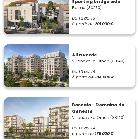
Sporting bridge side
Floirac (33270)
Du T2 au T3
à partir de
201 000 €
Alta verde
Villenave-d'Ornon (33140)
Du T3 au T4
à partir de
184 000 €
Boscaïa - Domaine de
Geneste
Villenave-d'Ornon (33140)
Du T2 au T4
à partir de
175 000 €