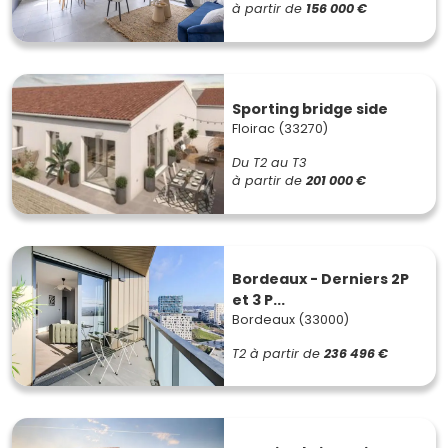
à partir de
156 000 €
Sporting bridge side
Floirac (33270)
Du T2 au T3
à partir de
201 000 €
Bordeaux - Derniers 2P
et 3 P...
Bordeaux (33000)
T2
à partir de
236 496 €