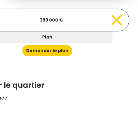
399 000 €
Plan
Demander le plan
 le quartier
esde