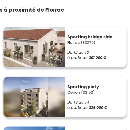
à proximité de Floirac
Sporting bridge side
Floirac (33270)
Du T2 au T3
à partir de
201 000 €
Sporting picty
Cenon (33150)
Du T3 au T4
à partir de
239 000 €