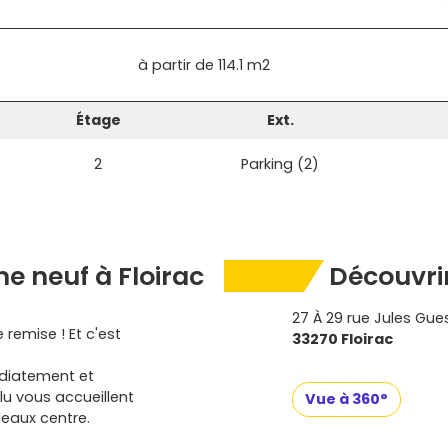
à partir de
114.1 m2
Étage
Ext.
2
Parking (2)
 neuf à Floirac
Découvrir
27 À 29 rue Jules Gu
 remise ! Et c'est
33270 Floirac
diatement et
lu vous accueillent
Vue à 360°
deaux centre.