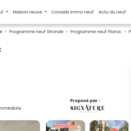
uf
Maison
neuve
Conseils
immo neuf
Actu
du neuf
e
Programme neuf Gironde
Programme neuf Floirac
P
c
Proposé par :
 immédiate