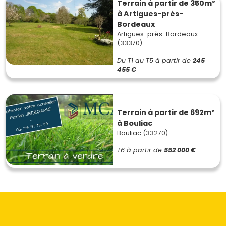
Terrain à partir de 350m²
à Artigues-près-
Bordeaux
Artigues-près-Bordeaux
(33370)
Du T1 au T5
à partir de
245
455 €
Terrain à partir de 692m²
à Bouliac
Bouliac (33270)
T6
à partir de
552 000 €