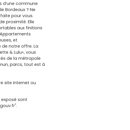
ages d’une commune
de Bordeaux ? Ne
 faite pour vous.
e proximité. Elle
ables aux finitions
. Appartements
euses, et
 de notre offre. La
ette & Lulu», vous
tés de la métropole
un, parcs, tout est à
e site internet ou
t exposé sont
gouv.fr".