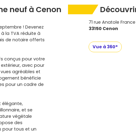
me neuf à Cenon
Découvrir
71 rue Anatole France
septembre ! Devenez
33150 Cenon
 à la TVA réduite à
ais de notaire offerts
Vue à 360°
fs conçus pour votre
extérieur, avec pour
 vues agréables et
logement bénéficie
es pour un cadre de
t élégante,
lonnaire, et se
nature végétale
ropose des
 pour tous et un