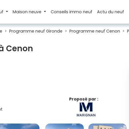
uf
Maison
neuve
Conseils
immo neuf
Actu
du neuf
e
Programme neuf Gironde
Programme neuf Cenon
 à Cenon
Proposé par :
t