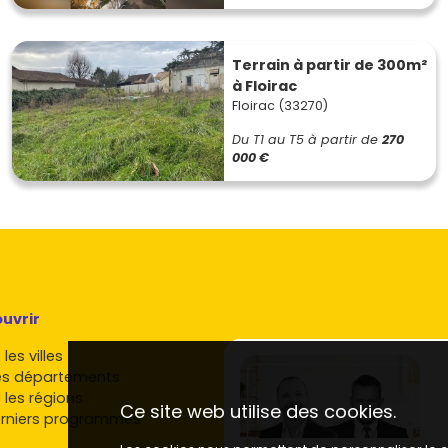
Terrain à partir de 300m²
à Floirac
Floirac (33270)
Du T1 au T5
à partir de
270
000 €
uvrir
les villes
es départements
 les régions
Ce site web utilise des cookies.
rniers programmes