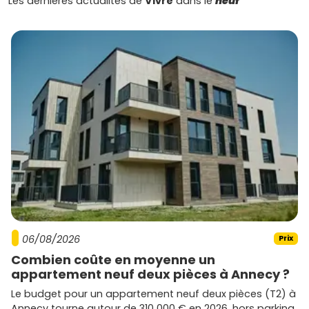
Les dernières actualités de
Vivre
dans le
neuf
d’explorer les options disponibles et vois ce qui te
ressemble le plus.
06/08/2026
Prix
Combien coûte en moyenne un
appartement neuf deux pièces à Annecy ?
Le budget pour un appartement neuf deux pièces (T2) à
Annecy tourne autour de 310 000 € en 2026, hors parking