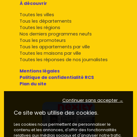
À découvrir
Toutes les villes
Tous les départements
Toutes les régions
Nos derniers programmes neufs
Tous les promoteurs
Tous les appartements par ville
Toutes les maisons par ville
Toutes les réponses de nos journalistes
Mentions légales
Politique de confidentialité RCS
Plan du site
Continuer sans accepter →
Ce site web utilise des cookies.
Les cookies nous permettent de personnaliser le
contenu et les annonces, d'offrir des fonctionnalités
relatives aux médias sociaux et d'analyser notre trafic.