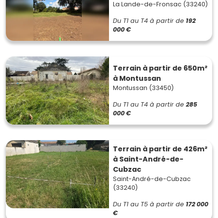
La Lande-de-Fronsac (33240)
Du T1 au T4
à partir de
192
000 €
Terrain à partir de 650m²
à Montussan
Montussan (33450)
Du T1 au T4
à partir de
285
000 €
Terrain à partir de 426m²
à Saint-André-de-
Cubzac
Saint-André-de-Cubzac
(33240)
Du T1 au T5
à partir de
172 000
€