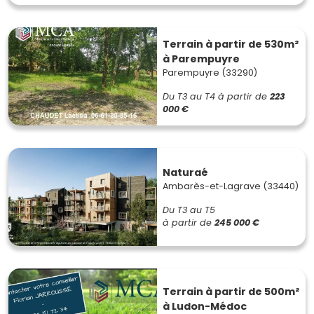
Terrain à partir de 530m²
à Parempuyre
Parempuyre (33290)
Du T3 au T4
à partir de
223
000 €
Naturaé
Ambarès-et-Lagrave (33440)
Du T3 au T5
à partir de
245 000 €
Terrain à partir de 500m²
à Ludon-Médoc