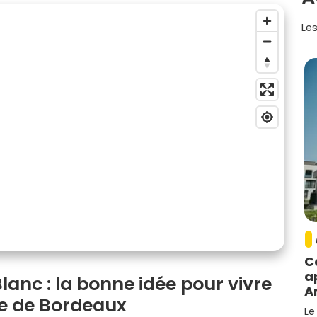
Les
C
a
anc : la bonne idée pour vivre
A
ite de Bordeaux
Le