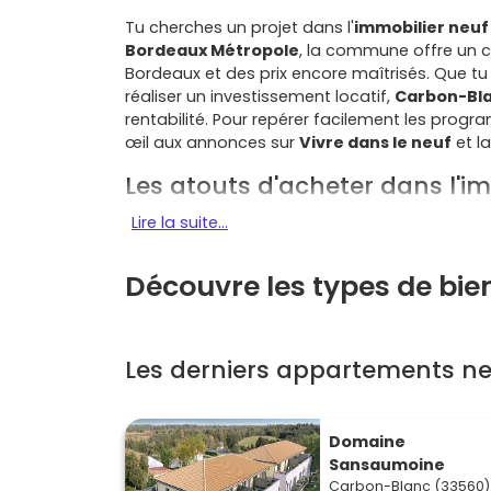
Tu cherches un projet dans l'
immobilier neuf
Bordeaux Métropole
, la commune offre un c
Bordeaux et des prix encore maîtrisés. Que tu
réaliser un investissement locatif,
Carbon-Bl
rentabilité. Pour repérer facilement les progr
œil aux annonces sur
Vivre dans le neuf
et l
Les atouts d'acheter dans l'
Lire la suite...
Un emplacement stratégique dans la métr
commune paisible tout en restant connecté à
Carbon-Blanc
et la proximité du
tram A (La 
Découvre les types de bi
déplacements vers Bordeaux. Les axes
A10
e
Une vie quotidienne simple et agréable
: éc
parcs et pistes cyclables… le cadre de vie est 
Les derniers appartements n
Les quartiers résidentiels sont calmes, et tu
de la
rive droite
(Bassens, Lormont, Cenon) e
Domaine
Des logements performants
: les program
Sansaumoine
charges réduites et souvent des
espaces ext
Carbon-Blanc (33560)