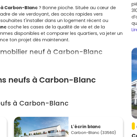
pi
 à Carbon-Blanc
? Bonne pioche. Située au cœur de
31
adre de vie verdoyant, des accès rapides vers
d’
 souhaites t'installer dans un logement récent ou
qu
anc
coche les cases de la qualité de vie et de la
Lir
ammes disponibles et comparer les quartiers, va jeter un
ance ton projet dès maintenant.
immobilier neuf à Carbon-Blanc
opole
: en vivant à
Carbon-Blanc
, tu profites d'une
 l'agglomération bordelaise. La
gare Sainte-Eulalie –
Gardette – Bassens – Carbon-Blanc)
facilitent les
ens neufs à Carbon-Blanc
t
A630
te permettent aussi de circuler vite en voiture.
oles, commerces de proximité, équipements sportifs,
vraiment pratique si tu veux tout faire à pied ou à vélo.
eufs à Carbon-Blanc
 n'es qu'à quelques minutes des grands pôles d'emploi
t du centre de
Bordeaux
.
mes en
RE 2020
offrent une excellente isolation, des
L'écrin blanc
érieurs
(balcons, terrasses, jardins). Si tu investis, ces
Carbon-Blanc (33560)
C