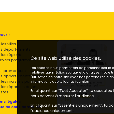
ent aussi aider à optimiser ton plan de financement.
hé neuf à Carbon-Blanc
ons profonds, terrasses plein ciel et
jardins privatifs
ies d'énergie et le confort d'été sont devenus des
uvrir
pensables sur la rive droite pour séduire acheteurs et
les villes
es départements
îtrisées
: attractives pour la tranquillité et les charges
 les régions
Ce site web utilise des cookies.
rniers programmes
-Blanc et Bordeaux Métropole
Les cookies nous permettent de personnaliser le co
es promoteurs
relatives aux médias sociaux et d'analyser notre 
es appartements par ville
l'utilisation de notre site avec nos partenaires d'
on-Blanc
, tu retrouves de grands acteurs nationaux et
 les maisons par ville
informations que tu leur as fournies.
 les réponses de nos
En cliquant sur “Tout Accepter”, tu acceptes l'
istes
onde, très présent sur la métropole avec des
ceux servant à mesurer l'audience.
ns légales
nnu pour des programmes soignés et bien intégrés.
En cliquant sur “Essentiels uniquement”, tu ac
que de confidentialité
 variées, du primo-accédant au standing, souvent
l'audience uniquement.