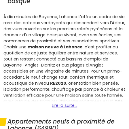
basque
À dix minutes de Bayonne, Lahonce t’offre un cadre de vie
rare: des coteaux verdoyants qui descendent vers l’Adour,
des vues ouvertes sur les premiers reliefs pyrénéens et la
douceur d’un village basque vivant, avec ses écoles, ses
commerces de proximité et ses associations sportives.
Choisir une
maison neuve à Lahonce
, c’est profiter au
quotidien de ce juste équilibre entre nature et services,
tout en restant connecté aux bassins d’emploi de
Bayonne–Anglet–Biarritz et aux plages d’Anglet
accessibles en une vingtaine de minutes. Pour un primo-
accédant, le neuf change tout: confort thermique et
acoustique de niveau
RE2020
, orientation bien pensée,
isolation performante, chauffage par pompe à chaleur et
ventilation efficace pour une maison saine toute l’année,
avec à la clé des factures d’énergie maîtrisées et un
DPE
Lire la suite...
A
souvent au rendez-vous. Tu bénéficies aussi de
frais
de notaire réduits
, des garanties constructeur (parfait
achèvement, biennale, décennale) qui sécurisent ton
Appartements neufs à proximité de
achat, et, selon décision communale, d’une éventuelle
Lahonce (64990)