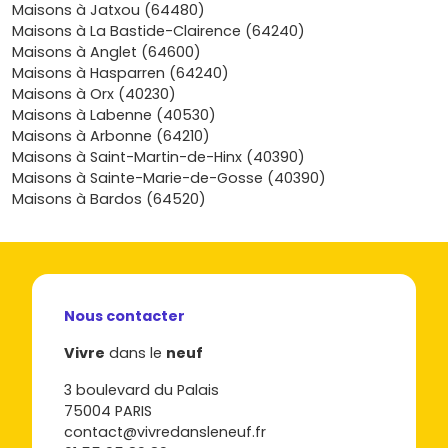
équipements neufs, et un cadre paisible sans renoncer
Maisons à Jatxou (64480)
aux commerces, aux écoles et aux loisirs de la côte. Prêt à
Maisons à La Bastide-Clairence (64240)
passer de l’idée au concret? Découvre dès maintenant les
Maisons à Anglet (64600)
programmes de maisons disponibles et vois lesquelles
Maisons à Hasparren (64240)
correspondent à ton budget et à ton style de vie; je suis
Maisons à Orx (40230)
là pour t’aider à affiner ton financement (dont un
Maisons à Labenne (40530)
éventuel
PTZ
si tu y as droit), comparer les plans et te
Maisons à Arbonne (64210)
guider jusqu’à la remise des clés sur Vivre dans le neuf.
Maisons à Saint-Martin-de-Hinx (40390)
Maisons à Sainte-Marie-de-Gosse (40390)
Maisons à Bardos (64520)
Nous contacter
Vivre
dans le
neuf
3 boulevard du Palais
75004 PARIS
contact@vivredansleneuf.fr