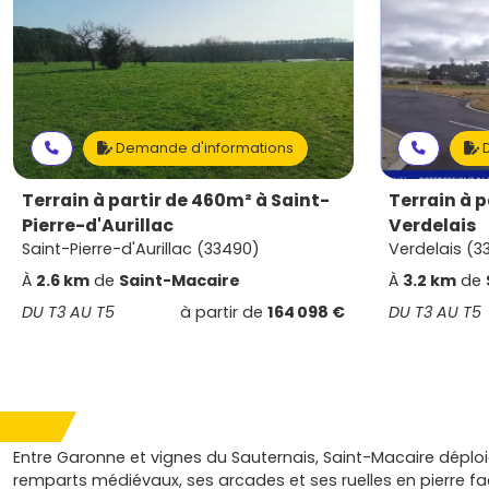
Demande d'informations
D
Terrain à partir de 460m² à Saint-
Terrain à p
Pierre-d'Aurillac
Verdelais
Saint-Pierre-d'Aurillac (33490)
Verdelais (3
À
2.6 km
de
Saint-Macaire
À
3.2 km
de
DU T3 AU T5
à partir de
164 098 €
DU T3 AU T5
Entre Garonne et vignes du Sauternais, Saint-Macaire déplo
remparts médiévaux, ses arcades et ses ruelles en pierre f