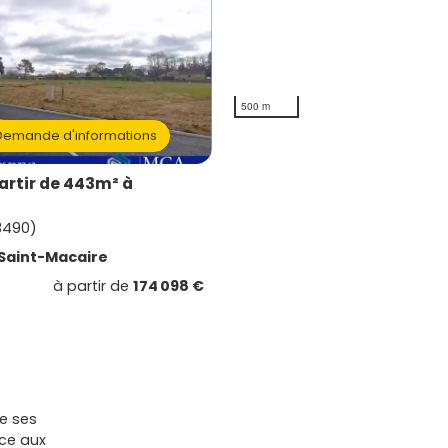
500 m
emande d'informations
artir de 443m² à
3490)
Saint-Macaire
à partir de
174 098 €
ie ses
ace aux