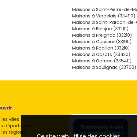
f et d’un plan
des commerces
Maisons à Saint-Pierre-de-M
s/lycées,
Maisons à Verdelais (33490)
emande
Maisons à Saint-Pardon-de-
cente,
Maisons à Bieujac (33210)
au DPE se loue
Maisons à Preignac (33210)
e résilience
Maisons à Casseuil (33190)
out : vivre ou
Maisons à Roaillan (33210)
ments culturels
Maisons à Cazats (33430)
ien. Bref,
Maisons à Gornac (33540)
tissement
Maisons à Soulignac (33760)
e
,
 d’avancer ?
vre dans le
 opportunités
uvrir
les villes
es départements
 les régions
Ce site web utilise des cookies.