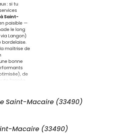
x : si tu
services
à Saint-
en paisible —
ade le long
 via Langon)
 bordelaise.
 la maîtrise de
n
 une bonne
performants
timisée), de
oute l’année.
 aux
cennale), des
une possible
de Saint-Macaire (33490)
-accédant,
et le
n OFS,
ton projet.
aint-Macaire (33490)
permet