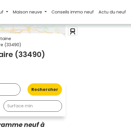
uf
Maison
neuve
Conseils
immo neuf
Actu
du neuf
taine
re (33490)
aire (33490)
Rechercher
gramme neuf à