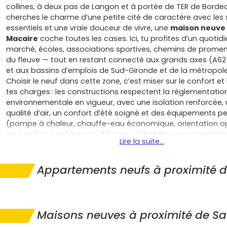
collines, à deux pas de Langon et à portée de TER de Bordeau
cherches le charme d’une petite cité de caractère avec les 
essentiels et une vraie douceur de vivre, une
maison neuve 
Macaire
coche toutes les cases. Ici, tu profites d’un quotidi
marché, écoles, associations sportives, chemins de promen
du fleuve — tout en restant connecté aux grands axes (A62
et aux bassins d’emplois de Sud-Gironde et de la métropole
Choisir le neuf dans cette zone, c’est miser sur le confort et
tes charges : les constructions respectent la réglementatio
environnementale en vigueur, avec une isolation renforcée,
qualité d’air, un confort d’été soigné et des équipements 
(pompe à chaleur, chauffe-eau économique, orientation op
quoi réduire tes factures d’énergie et habiter sereinement t
Lire la suite...
Tu gagnes aussi en tranquillité juridique et financière grâce
garanties constructeur
(parfait achèvement, biennale, dé
frais de notaire réduits
et, selon la politique communale, 
Appartements neufs à proximité 
exonération temporaire de taxe foncière
. Si tu es primo
des aides à l’accession peuvent s’envisager selon ton profil 
montage (par exemple prêt aidé, BRS en partenariat avec u
soutiens locaux), de quoi sécuriser ton budget et accélérer 
Maisons neuves à proximité de S
Côté cadre de vie, une
maison neuve à Saint-Macaire
te 