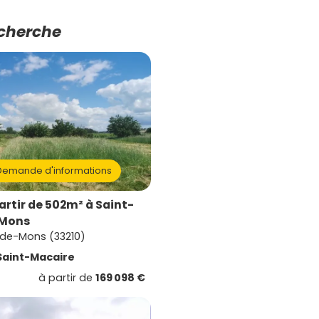
echerche
emande d'informations
artir de 502m² à Saint-
-Mons
-de-Mons (33210)
Saint-Macaire
à partir de
169 098 €