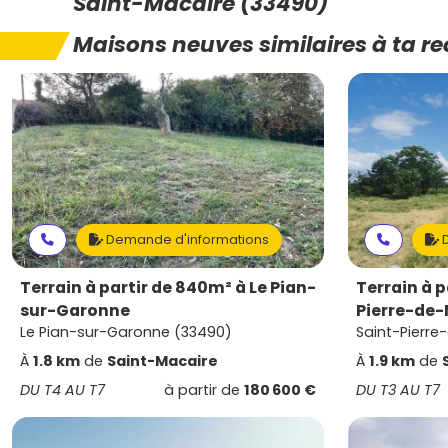
Saint-Macaire (33490)
Maisons neuves similaires à ta r
Demande d'informations
D
Terrain à partir de 840m² à Le Pian-
Terrain à p
sur-Garonne
Pierre-de
Le Pian-sur-Garonne (33490)
Saint-Pierre
À
1.8 km
de
Saint-Macaire
À
1.9 km
de
DU T4 AU T7
à partir de
180 600 €
DU T3 AU T7