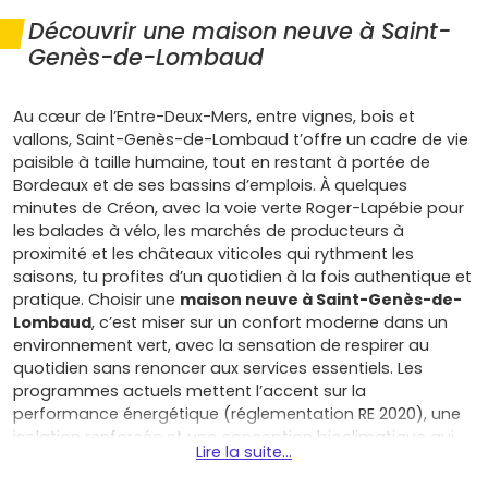
Découvrir une maison neuve à Saint-
Genès-de-Lombaud
Au cœur de l’Entre-Deux-Mers, entre vignes, bois et
vallons, Saint-Genès-de-Lombaud t’offre un cadre de vie
paisible à taille humaine, tout en restant à portée de
Bordeaux et de ses bassins d’emplois. À quelques
minutes de Créon, avec la voie verte Roger-Lapébie pour
les balades à vélo, les marchés de producteurs à
proximité et les châteaux viticoles qui rythment les
saisons, tu profites d’un quotidien à la fois authentique et
pratique. Choisir une
maison neuve à Saint-Genès-de-
Lombaud
, c’est miser sur un confort moderne dans un
environnement vert, avec la sensation de respirer au
quotidien sans renoncer aux services essentiels. Les
programmes actuels mettent l’accent sur la
performance énergétique (réglementation RE 2020), une
isolation renforcée et une conception bioclimatique qui
Lire la suite...
limite les déperditions et améliore le confort d’été comme
d’hiver : résultat, des factures d’énergie maîtrisées et une