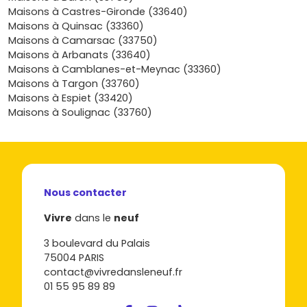
métropole. Ici, la qualité de vie se mesure en temps
Maisons à Castres-Gironde (33640)
gagné, en calme retrouvé et en loisirs nature juste devant
Maisons à Quinsac (33360)
la porte. Si tu te projettes dans une
maison neuve à
Maisons à Camarsac (33750)
Saint-Genès-de-Lombaud
, tu fais un choix cohérent et
Maisons à Arbanats (33640)
durable : confort moderne, économies d’énergie, cadre
Maisons à Camblanes-et-Meynac (33360)
de vie privilégié et investissement pérenne. Envie de
Maisons à Targon (33760)
passer de l’idée au concret ? Parcours dès maintenant les
Maisons à Espiet (33420)
programmes disponibles sur Vivre dans le neuf, compare
Maisons à Soulignac (33760)
les plans, les prix et les dates de livraison, et contacte un
conseiller pour affiner ton budget et visiter les lots qui te
correspondent ; ton futur chez-toi — ou ton prochain
investissement — t’attend à Saint-Genès-de-Lombaud.
Nous contacter
Vivre
dans le
neuf
3 boulevard du Palais
75004 PARIS
contact@vivredansleneuf.fr
01 55 95 89 89