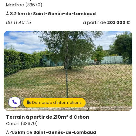
Madirac (33670)
À
3.2 km
de
Saint-Genès-de-Lombaud
DU T1 AU T5
à partir de
202 000 €
Demande d'informations
Terrain à partir de 210m² à Créon
Créon (33670)
À
4.5 km
de
Saint-Genès-de-Lombaud