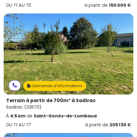
DU T1 AU T5
à partir de
150 000 €
Demande d'informations
Terrain à partir de 700m² à Sadirac
Sadirac (33670)
À
4.5 km
de
Saint-Genès-de-Lombaud
DU T1 AU T7
à partir de
205 130 €