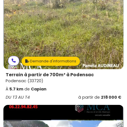
Demande d'informations
Terrain à partir de 700m² à Podensac
Podensac (33720)
À
5.7 km
de
Capian
DU T3 AU T4
à partir de
218 000 €