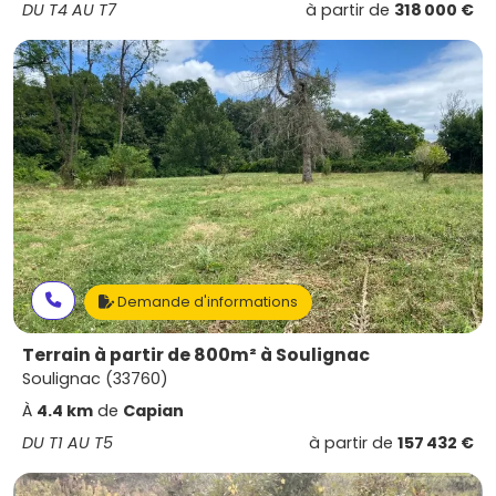
DU T4 AU T7
à partir de
318 000 €
Demande d'informations
Terrain à partir de 800m² à Soulignac
Soulignac (33760)
À
4.4 km
de
Capian
DU T1 AU T5
à partir de
157 432 €