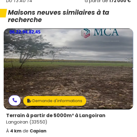
DU T3 AU T4
à partir de
172 000 €
Maisons neuves similaires à ta
recherche
Demande d'informations
Terrain à partir de 5000m² à Langoiran
Langoiran (33550)
À
4 km
de
Capian