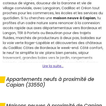
coteaux de vignes, douceur de la Garonne et vie de
village conviviale, avec Langoiran, Cadillac et Créon tout
proches pour les commerces, les écoles et les services du
quotidien. Si tu cherches une
maison neuve à Capian
, tu
profites d’un cadre nature sans renoncer à la connexion:
accès rapide aux axes départementaux vers Bordeaux et
Langon, TER à Portets ou Beautiran pour des trajets
fluides, marchés de producteurs à deux pas, balades sur
la voie verte Roger-Lapébie et découvertes des châteaux
du Cadillac Côtes de Bordeaux le week-end. Côté confort,
le neuf te simplifie la vie: plans bien pensés, séjour
traversant, grandes baies vers le jardin, rangements
intégrés, stationnement privatif, et la possibilité d’opter
Lire la suite...
pour un plain-pied familial ou un étage compact selon
tes besoins. Sur le plan technique, les maisons respectant
la RE2020 t’apportent une isolation de haut niveau, une
Appartements neufs à proximité de
ventilation performante et des équipements sobres
Capian (33550)
(pompe à chaleur, chauffe-eau thermodynamique) qui
allègent les factures et assurent une température
agréable été comme hiver; tu investis ainsi dans un bien
pérenne, aux performances énergétiques valorisantes.
Maisons neuves à proximité de Capian