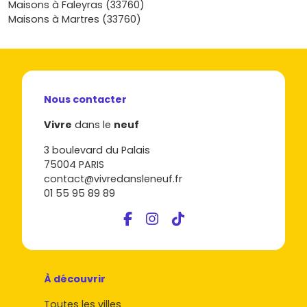
Maisons à Faleyras (33760)
plus futé et à réserver au bon moment pour que ton
Maisons à Martres (33760)
projet prenne racine ici, en toute confiance.
Nous contacter
Vivre
dans le
neuf
3 boulevard du Palais
75004 PARIS
contact@vivredansleneuf.fr
01 55 95 89 89
À découvrir
Toutes les villes