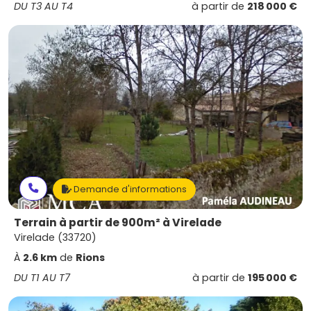
DU T3 AU T4
à partir de
218 000 €
Demande d'informations
Terrain à partir de 900m² à Virelade
Virelade (33720)
À
2.6 km
de
Rions
DU T1 AU T7
à partir de
195 000 €