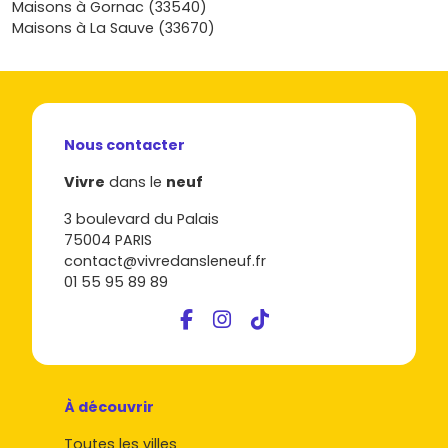
Maisons à Gornac (33540)
Vivre dans le neuf, tu explores facilement les annonces, tu
Maisons à La Sauve (33670)
affines tes critères et tu te fais accompagner pour
concrétiser ton achat dans les meilleures conditions.
Nous contacter
Vivre
dans le
neuf
3 boulevard du Palais
75004 PARIS
contact@vivredansleneuf.fr
01 55 95 89 89
À découvrir
Toutes les villes