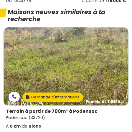
DU T4 AU T5
à partir de
175 000 €
Maisons neuves similaires à ta
recherche
Demande d'informations
Terrain à partir de 700m² à Podensac
Podensac (33720)
À
0 km
de
Rions