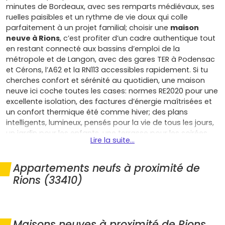
minutes de Bordeaux, avec ses remparts médiévaux, ses
ruelles paisibles et un rythme de vie doux qui colle
parfaitement à un projet familial; choisir une
maison
neuve à Rions
, c’est profiter d’un cadre authentique tout
en restant connecté aux bassins d’emploi de la
métropole et de Langon, avec des gares TER à Podensac
et Cérons, l’A62 et la RN113 accessibles rapidement. Si tu
cherches confort et sérénité au quotidien, une maison
neuve ici coche toutes les cases: normes RE2020 pour une
excellente isolation, des factures d’énergie maîtrisées et
un confort thermique été comme hiver; des plans
intelligents, lumineux, pensés pour la vie de tous les jours,
un jardin pour les enfants, une terrasse pour les soirées
Lire la suite...
entre amis et un stationnement privatif; sans oublier les
garanties qui sécurisent ton achat (parfait achèvement,
biennale, décennale) et des frais de notaire réduits qui
Appartements neufs à proximité de
allègent le budget. Côté qualité de vie, Rions s’appuie sur
Rions (33410)
des commerces de proximité, une école primaire, de
nombreuses associations sportives et culturelles, les
marchés et services de Cadillac tout proche, ainsi que
des professionnels de santé sur le secteur, le tout au
Maisons neuves à proximité de Rions