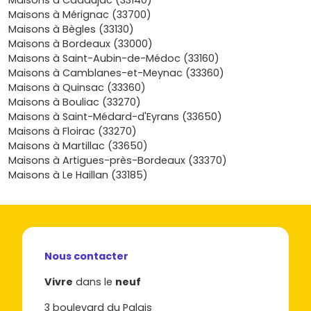
Maisons à Cadaujac (33140)
Le marché gradignanais offre plusieurs typologies de
Maisons à Mérignac (33700)
biens immobiliers neufs adaptés à différents budgets et
Maisons à Bègles (33130)
modes de vie.
Maisons à Bordeaux (33000)
Maisons à Saint-Aubin-de-Médoc (33160)
Maisons mitoyennes contemporaines
Maisons à Camblanes-et-Meynac (33360)
Maisons à Quinsac (33360)
Souvent en
VEFA
, elles offrent un excellent rapport
Maisons à Bouliac (33270)
surface/prix
, un jardin ou une terrasse, parfois un
Maisons à Saint-Médard-d'Eyrans (33650)
garage
. Tu restes proche des commodités, avec peu
Maisons à Floirac (33270)
d'entretien.
Maisons à Martillac (33650)
Maisons à Artigues-près-Bordeaux (33370)
Maisons individuelles avec jardin
Maisons à Le Haillan (33185)
Le choix pour maximiser l'
intimité
et la vie de famille : 3 à
5 chambres, parcelles agréables, grandes pièces de vie
traversantes, normes
RE 2020
et équipements durables.
Maisons premium
Nous contacter
Finitions haut de gamme, belles hauteurs sous plafond,
Vivre
dans le
neuf
suites parentales, menuiseries aluminium,
pompe à
chaleur
, parfois piscinables. Parfait si tu cherches des
3 boulevard du Palais