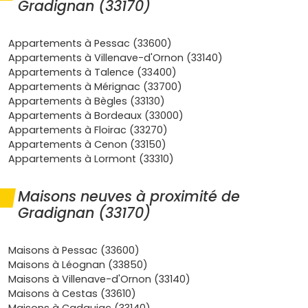
Gradignan (33170)
principale
avec jardin.
Accès et mobilité faciles
: réseau
TBM
performant,
proximité de la
rocade A630
et de l'
A63
, Bordeaux
Appartements à Pessac (33600)
Saint-Jean accessible rapidement. Parfait si tu
Appartements à Villenave-d'Ornon (33140)
travailles sur la métropole.
Appartements à Talence (33400)
Écoles et campus
: collèges (dont Malartic), lycées,
Appartements à Mérignac (33700)
et le pôle universitaire
Talence–Pessac–Gradignan
Appartements à Bègles (33130)
à deux pas. Un vrai plus pour la revente ou
Appartements à Bordeaux (33000)
l'
investissement locatif
.
Appartements à Floirac (33270)
Confort du neuf
: maisons conformes à la
RE 2020
,
Appartements à Cenon (33150)
excellentes
performances énergétiques
, espaces
Appartements à Lormont (33310)
optimisés, faibles charges, garanties décennales. Tu
emménages sereinement.
Maisons neuves à proximité de
Tendances du marché
: la demande de maisons
Gradignan (33170)
avec extérieur reste soutenue dans le sud de
Bordeaux. À Gradignan, les
promoteurs
proposent
des maisons dans des
écoquartiers
et micro-
Maisons à Pessac (33600)
lotissements bien intégrés.
Maisons à Léognan (33850)
Les types de maisons neuves que tu
Maisons à Villenave-d'Ornon (33140)
trouveras à Gradignan
Maisons à Cestas (33610)