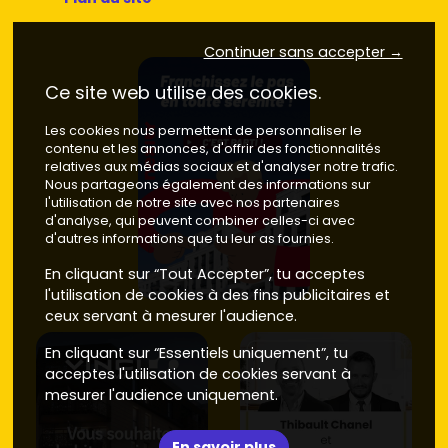
Proximité Villenave-d'Ornon
: accès rapide à l'
A63
,
lots parfois un peu plus accessibles :
4 900 à 6 000
€/m²
.
Continuer sans accepter →
Astuce : compare les
plans
, l'
exposition
et les options
Ce site web utilise des cookies.
(cellier, suite parentale, stationnement). Sur
Vivre dans le
neuf
, tu peux filtrer par
quartiers
, surface et délai de
Les cookies nous permettent de personnaliser le
contenu et les annonces, d'offrir des fonctionnalités
livraison.
relatives aux médias sociaux et d'analyser notre trafic.
Points clés à vérifier avant de réserver
Nous partageons également des informations sur
l'utilisation de notre site avec nos partenaires
d'analyse, qui peuvent combiner celles-ci avec
Avant de t'engager, assure-toi de valider ces éléments
d'autres informations que tu leur as fournies.
essentiels :
En cliquant sur “Tout Accepter”, tu acceptes
Promoteur
et références locales, garanties (parfait
l'utilisation de cookies à des fins publicitaires et
achèvement, biennale,
décennale
).
ceux servant à mesurer l'audience.
Isolation
, systèmes de chauffage, niveau de
consommation énergétique
visé, choix des
En cliquant sur “Essentiels uniquement”, tu
matériaux.
acceptes l'utilisation de cookies servant à
Frais de notaire réduits
(environ
2 à 3 %
dans le
mesurer l'audience uniquement.
neuf) et éventuel
PTZ
pour une
résidence principale
selon ton profil.
En savoir plus