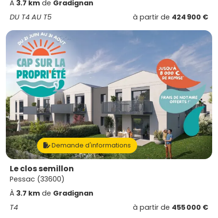
À
3.7 km
de
Gradignan
DU T4 AU T5
à partir de
424 900 €
Demande d'informations
Le clos semillon
Pessac (33600)
À
3.7 km
de
Gradignan
T4
à partir de
455 000 €