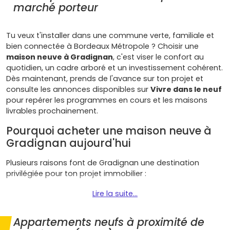
marché porteur
Tu veux t'installer dans une commune verte, familiale et
bien connectée à Bordeaux Métropole ? Choisir une
maison neuve à Gradignan
, c'est viser le confort au
quotidien, un cadre arboré et un investissement cohérent.
Dès maintenant, prends de l'avance sur ton projet et
consulte les annonces disponibles sur
Vivre dans le neuf
pour repérer les programmes en cours et les maisons
livrables prochainement.
Pourquoi acheter une maison neuve à
Gradignan aujourd'hui
Plusieurs raisons font de Gradignan une destination
privilégiée pour ton projet immobilier :
Cadre de vie privilégié
: parcs (Mandavit,
Lire la suite...
Laurenzane), pistes cyclables, équipements sportifs
et culturels… À Gradignan, tu profites d'un
Appartements neufs à proximité de
environnement très vert, idéal pour une
résidence