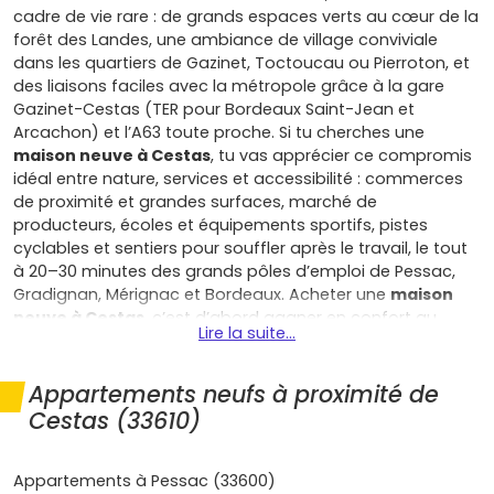
cadre de vie rare : de grands espaces verts au cœur de la
forêt des Landes, une ambiance de village conviviale
dans les quartiers de Gazinet, Toctoucau ou Pierroton, et
des liaisons faciles avec la métropole grâce à la gare
Gazinet-Cestas (TER pour Bordeaux Saint-Jean et
Arcachon) et l’A63 toute proche. Si tu cherches une
maison neuve à Cestas
, tu vas apprécier ce compromis
idéal entre nature, services et accessibilité : commerces
de proximité et grandes surfaces, marché de
producteurs, écoles et équipements sportifs, pistes
cyclables et sentiers pour souffler après le travail, le tout
à 20–30 minutes des grands pôles d’emploi de Pessac,
Gradignan, Mérignac et Bordeaux. Acheter une
maison
neuve à Cestas
, c’est d’abord gagner en confort au
Lire la suite...
quotidien : normes RE2020, isolation renforcée, bonne
orientation, ventilation performante et équipements
sobres qui limitent tes factures d’énergie tout en
Appartements neufs à proximité de
améliorant ton bien-être hiver comme été. C’est aussi la
Cestas (33610)
tranquillité des garanties constructeur (parfait
achèvement, biennale, décennale) et des frais de notaire
réduits, avec à la clé, selon la délibération locale, une
Appartements à Pessac (33600)