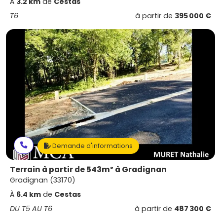
À
3.2 km
de
Cestas
T6
à partir de
395 000 €
Demande d'informations
Terrain à partir de 543m² à Gradignan
Gradignan (33170)
À
6.4 km
de
Cestas
DU T5 AU T6
à partir de
487 300 €