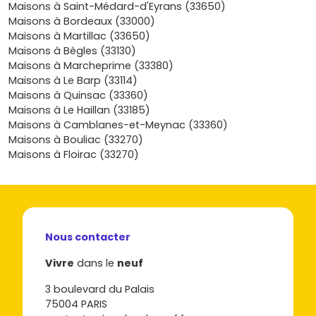
rythme, c’est le bon moment pour comparer les terrains,
Maisons à Saint-Médard-d'Eyrans (33650)
les plans et les délais afin d’anticiper ton
Maisons à Bordeaux (33000)
emménagement. Envie d’avancer sans stress ? Découvre
Maisons à Martillac (33650)
nos programmes et trouve la
maison neuve à Cestas
qui
Maisons à Bègles (33130)
colle à ton budget et à tes envies ; je t’aide à y voir clair
Maisons à Marcheprime (33380)
sur les surfaces, l’implantation, les prestations et les
Maisons à Le Barp (33114)
économies d’énergie pour que tu concrétises ton projet
Maisons à Quinsac (33360)
dans les meilleures conditions, au bon prix et au bon
Maisons à Le Haillan (33185)
endroit.
Maisons à Camblanes-et-Meynac (33360)
Maisons à Bouliac (33270)
Maisons à Floirac (33270)
Nous contacter
Vivre
dans le
neuf
3 boulevard du Palais
75004 PARIS