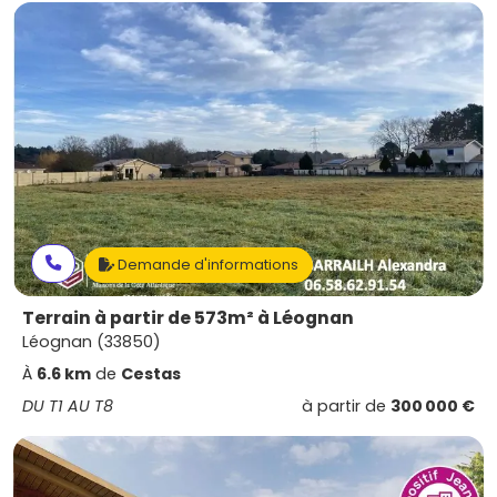
Demande d'informations
Terrain à partir de 573m² à Léognan
Léognan (33850)
À
6.6 km
de
Cestas
DU T1 AU T8
à partir de
300 000 €