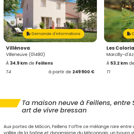
Demande d'informations
D
Villénova
Les Colori
Villeneuve (01480)
Marcilly-d'A
À
34.9 km
de
Feillens
À
53.2 km
d
T4
à partir de
249 900 €
T1
Ta maison neuve à Feillens, entre
art de vivre bressan
Aux portes de Mâcon, Feillens t’offre ce mélange rare entre
vallée de la Saône et dynamisme du Mâconnais: un bourg vi