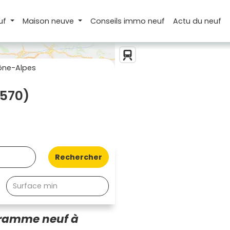
uf
Maison
neuve
Conseils
immo neuf
Actu
du neuf
ône-Alpes
1570)
Rechercher
gramme neuf à