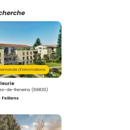
echerche
emande d'informations
Fleurie
es-de-Reneins (69830)
e
Feillens