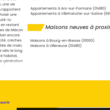
, une vie
Appartements à Ars-sur-Formans (01480)
qu’apportent
Appartements à Villefranche-sur-Saône (6
hoisir une
uté: tu
 en restant
Maisons neuves à proxim
res de Mâcon
loin encore.
cité: crèches
Maisons à Bourg-en-Bresse (01000)
rtée de main,
Maisons à Villeneuve (01480)
 vélo le long
é habitat,
le génération
e et
é, équipements
nergie,
simplement
s travaux à
structeur
on achat sur
es frais de
uvrir
es limitées