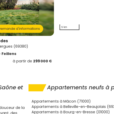
5 km
emande d'informations
ades
zergues (69380)
e
Feillens
à partir de
299 000 €
 Saône et
Appartements neufs à pr
Appartements à Mâcon (71000)
Appartements à Belleville-en-Beaujolais (69
 douceur de la
Appartements à Bourg-en-Bresse (01000)
vant, des