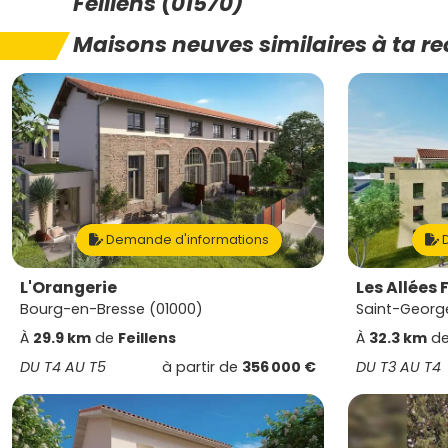
Feillens (01570)
Maisons neuves similaires à ta r
Demande d'informations
D
L'Orangerie
Les Allées 
Bourg-en-Bresse (01000)
Saint-Georg
À
29.9 km
de
Feillens
À
32.3 km
d
DU T4 AU T5
à partir de
356 000 €
DU T3 AU T4