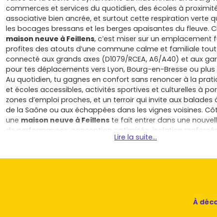
commerces et services du quotidien, des écoles à proximité
associative bien ancrée, et surtout cette respiration verte 
les bocages bressans et les berges apaisantes du fleuve. C
maison neuve à Feillens
, c’est miser sur un emplacement f
profites des atouts d’une commune calme et familiale tout
connecté aux grands axes (D1079/RCEA, A6/A40) et aux ga
pour tes déplacements vers Lyon, Bourg-en-Bresse ou plus 
Au quotidien, tu gagnes en confort sans renoncer à la prati
et écoles accessibles, activités sportives et culturelles à po
zones d’emploi proches, et un terroir qui invite aux balades à
de la Saône ou aux échappées dans les vignes voisines. Côt
une
maison neuve à Feillens
te fait entrer dans une nouvel
de performances: conception optimisée, isolation renforcé
Lire la suite...
orientation soignée pour un vrai bien-être hiver comme ét
de chauffage performants pour maîtriser tes dépenses d’é
confort acoustique, et, au besoin, domotique pour piloter 
ton quotidien. Tu évites les mauvaises surprises: pas de gro
prévoir, des finitions garanties, et l’appui des garanties con
(parfait achèvement, biennale, décennale) qui sécurisent t
la durée. Financièrement, le neuf te fait aussi respirer avec d
À déco
notaire réduits par rapport à l’ancien, des charges commun