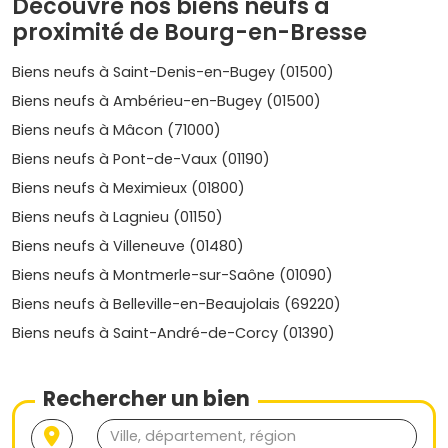
Découvre nos biens neufs à
et la revente.
proximité de Bourg-en-Bresse
Tendances 2025
:
Biens neufs à Saint-Denis-en-Bugey (01500)
•
Espaces extérieurs
plébiscités (balcons, terrasses, rez-
de-jardin).
Biens neufs à Ambérieu-en-Bugey (01500)
• Focus sur la
performance énergétique RE2020
et les
Biens neufs à Mâcon (71000)
charges maîtrisées.
Biens neufs à Pont-de-Vaux (01190)
• Appétence pour les
résidences à taille humaine
bien
intégrées au tissu urbain.
Biens neufs à Meximieux (01800)
Qui construit dans l'immobilier neuf à
Biens neufs à Lagnieu (01150)
Bourg-en-Bresse : les promoteurs à
Biens neufs à Villeneuve (01480)
suivre
Biens neufs à Montmerle-sur-Saône (01090)
Biens neufs à Belleville-en-Beaujolais (69220)
Plusieurs acteurs proposent des programmes récents
dans l'Ain et à Bourg-en-Bresse :
Biens neufs à Saint-André-de-Corcy (01390)
Bouygues Immobilier
et
Nexity
: large panel de
résidences, avec des emplacements centraux et
Rechercher un bien
proches des transports.
Cogedim
,
Eiffage Immobilier
et
Kaufman & Broad
: