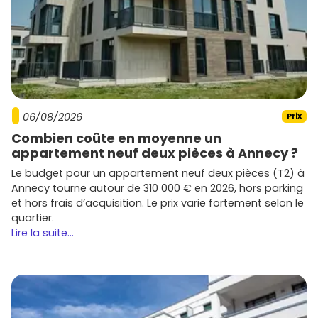
Cadre ton budget
: vise une mensualité confortable
et vérifie ton éligibilité au
PTZ
si tu es primo-
accédant.
Compare les programmes
: orientation, étage,
surfaces extérieures, stationnement, matériaux, label
RE2020
.
Anticipe la location
si tu investis : cible
2 pièces
et
3
pièces
proches
gare
/centre, avec un
balcon
et une
06/08/2026
Prix
place de parking
.
Vérifie les charges prévisionnelles
et les garanties
Combien coûte en moyenne un
(décennale, parfait achèvement, biennale).
appartement neuf deux pièces à Annecy ?
Le budget pour un appartement neuf deux pièces (T2) à
Envie d'avancer concrètement ? Parcours les
annonces
Annecy tourne autour de 310 000 € en 2026, hors parking
d'immobilier neuf à Bourg-en-Bresse
sur
Vivre dans le
et hors frais d’acquisition. Le prix varie fortement selon le
neuf
, compare les quartiers et réserve une visite de
quartier.
programme. Un bon choix d'emplacement aujourd'hui,
Lire la suite...
c'est une valeur pérenne demain.