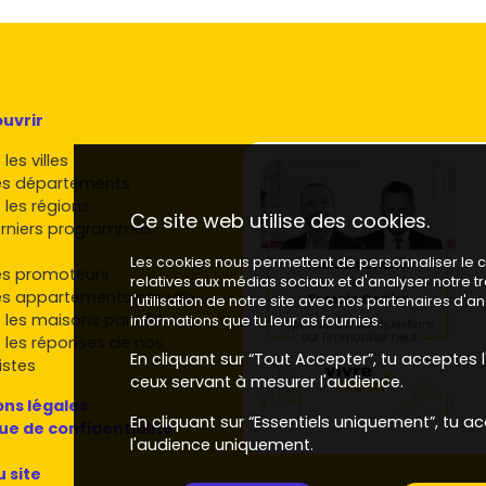
utour de Rodez :
mmes collectifs ou maisons de lotissement selon le
mobilier
: plutôt actifs à l'échelle régionale, avec des
uvrir
tion.
les villes
ux
de Rodez Agglomération et des
bailleurs
es départements
n maîtrisée. L'intérêt, c'est souvent une
bonne
 les régions
à taille humaine
adaptées au marché.
Ce site web utilise des cookies.
rniers programmes
ir ton achat neuf à Flavin
Les cookies nous permettent de personnaliser le co
es promoteurs
relatives aux médias sociaux et d'analyser notre 
es appartements par ville
nancement et regarde le
PTZ
si tu es primo-accédant.
l'utilisation de notre site avec nos partenaires d'
 les maisons par ville
es de copropriété
estimées.
informations que tu leur as fournies.
 les réponses de nos
plan, surfaces extérieures, stationnement, rangements,
En cliquant sur “Tout Accepter”, tu acceptes l'
istes
 que 5 m² de plus mal disposés.
ceux servant à mesurer l'audience.
uvent
12 à 24 mois
de réalisation. Vérifie le calendrier,
ns légales
En cliquant sur “Essentiels uniquement”, tu ac
que de confidentialité
imité des services
, l'accès aux
axes routiers
et la
l'audience uniquement.
 et la
revente
.
u site
duits
, éventuelle
exonération de taxe foncière