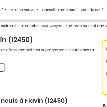
uf
Maison
neuve
Conseils
immo neuf
Actu
du neuf
Occitanie
Immobilier neuf Aveyron
Immobilier neuf Flavin
in (12450)
s les offres immobilières et programmes neufs dans ta
s
neufs à Flavin (12450)
A