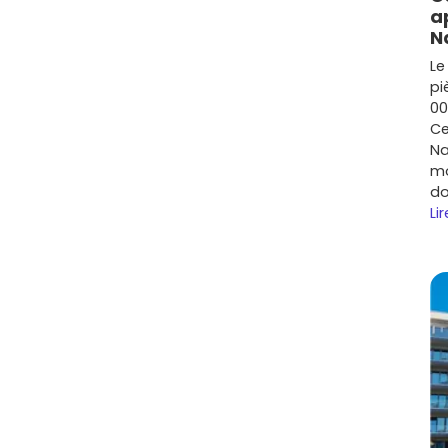
a
lité
soutient la
demande locative
sur les petites
N
Le
s et hameaux à cibler
pi
00
commerces, services, école). C'est le secteur le plus
Ce
ale et les
maisons de lotissement
récentes. Bonne
Na
mo
do
légies les temps de trajet courts, regarde les zones
Lir
t des
programmes à taille humaine
, pratiques pour les
e maison avec jardin, les
lotissements
périphériques
s et un cadre calme. C'est top pour un projet familial
urs proches des
arrêts de bus
, des
écoles
et des
rme et l'attractivité locative.
 Flavin : prix, tendances et demande