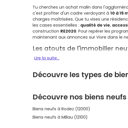
Tu cherches un achat malin dans l'agglomérat
c'est profiter d'un cadre verdoyant à
10 à 15
charges maîtrisées. Que tu vises une résidence
les cases essentielles :
qualité de vie
,
accessi
construction
RE2020
. Pour repérer les progra
maintenant aux annonces sur Vivre dans le neu
Les atouts de l'immobilier neu
Lire la suite...
Un cadre recherché
: Flavin offre une ambi
associations, tout en restant connecté à
Rod
veux de la tranquillité sans t'isoler.
Découvre les types de bien
Confort et performance
: les logements neu
bonne orientation et équipements économes. 
été/hiver au top.
Découvre nos biens neufs 
Frais et garanties
: en neuf, tu profites de
fr
Biens neufs à Rodez (12000)
des garanties de parfait achèvement et bienna
partielle de taxe foncière
pendant
2 ans
peu
Biens neufs à Millau (12100)
Accès et mobilités
: l'accès rapide aux axes v