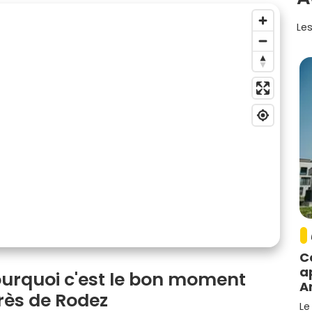
Les
C
a
pourquoi c'est le bon moment
A
près de Rodez
Le