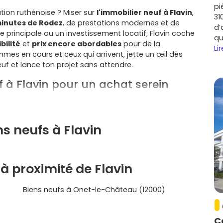
pi
ion ruthénoise ? Miser sur
l'immobilier neuf à Flavin
,
31
 minutes de Rodez
, de prestations modernes et de
d’
 principale ou un investissement locatif, Flavin coche
qu
bilité
et
prix encore abordables
pour de la
Lir
mmes en cours et ceux qui arrivent, jette un œil dès
f et lance ton projet sans attendre.
f à Flavin pour un achat serein
ance village dynamique avec commerces, écoles et
ez
,
La Primaube
et aux zones d'emploi. Parfait si tu
s neufs à Flavin
fs respectent la
RE2020
, avec isolation renforcée,
À la clé :
factures d'énergie réduites
et confort
à proximité de Flavin
ais de notaire réduits
, de la
garantie décennale
et
Biens neufs à Onet-le-Château (12000)
le. Selon les délibérations locales, une
exonération
t s'appliquer sur le bâti neuf (vérifie en mairie).
C
ers Rodez et le Lévézou simplifie les trajets pros et