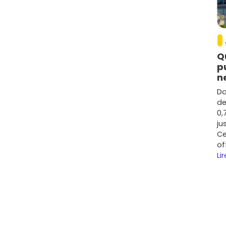
 généralement entre
2 600 et 3 400 €/m²
selon les
 copropriété). Les maisons neuves avec terrain peuvent
 suivant la surface et la qualité de la parcelle.
ogressé de l'ordre de
+10 à +18 %
à Flavin et dans
Q
le sur les biens
clé en main
et performants
p
tués soutient les prix.
n
Da
s
petites et moyennes surfaces
proches des services
de
nt se louent vite, tout comme les
maisons
0,
ju
Ce
urs
(terrasses, balcons, jardins) sont très recherchés,
of
les copropriétés à
charges maîtrisées
. Les projets
Lir
 revendent plus facilement.
 au moment de ta recherche, car ils varient selon
et les prestations.
 dans l'agglomération de Rodez
 tu trouveras des
promoteurs nationaux présents en