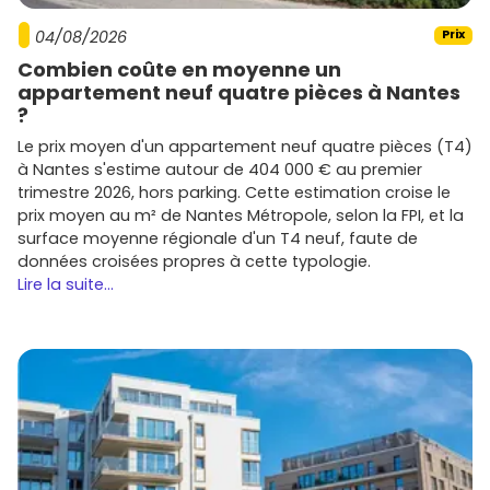
de l'environnement.
Promoteur B :
spécialisé dans les programmes neufs
04/08/2026
Prix
en zone rurale et périurbaine.
Combien coûte en moyenne un
Promoteur C :
un acteur majeur du marché, avec
appartement neuf quatre pièces à Nantes
des projets diversifiés adaptés aux investisseurs et
?
aux résidents.
Le prix moyen d'un appartement neuf quatre pièces (T4)
Promoteur D :
réputé pour ses réalisations de qualité
à Nantes s'estime autour de 404 000 € au premier
dans les secteurs prisés comme Rodez et Millau.
trimestre 2026, hors parking. Cette estimation croise le
Acheter un bien immobilier neuf en Aveyron représente
prix moyen au m² de Nantes Métropole, selon la FPI, et la
une occasion exceptionnelle de profiter d'un cadre de vie
surface moyenne régionale d'un T4 neuf, faute de
agréable tout en réalisant un investissement durable. Que
données croisées propres à cette typologie.
ce soit à Rodez, Millau ou dans des communes en plein
Lire la suite...
essor, le marché du neuf offre de nombreuses
perspectives. Avec des prix variés selon les zones et une
offre en constante évolution, il est crucial de bien choisir
son emplacement et son promoteur pour maximiser son
investissement.
Explore dès maintenant les meilleures opportunités
d'immobilier neuf en Aveyron sur Vivre dans le neuf !