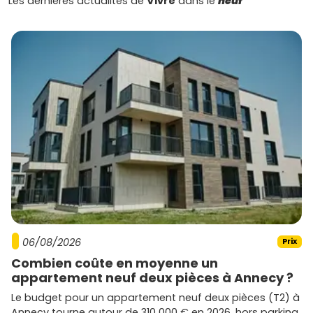
Les dernières actualités de
Vivre
dans le
neuf
entre budget, confort et emplacement, que tu penches
pour un appartement clé en main ou une maison prête à
vivre.
06/08/2026
Prix
Combien coûte en moyenne un
appartement neuf deux pièces à Annecy ?
Le budget pour un appartement neuf deux pièces (T2) à
Annecy tourne autour de 310 000 € en 2026, hors parking