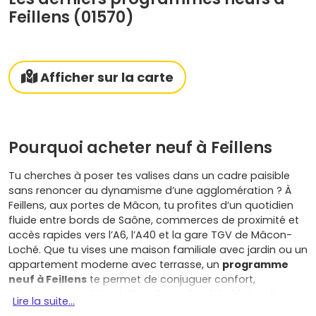
Feillens (01570)
Afficher sur la carte
Pourquoi acheter neuf à Feillens
Tu cherches à poser tes valises dans un cadre paisible
sans renoncer au dynamisme d’une agglomération ? À
Feillens, aux portes de Mâcon, tu profites d’un quotidien
fluide entre bords de Saône, commerces de proximité et
accès rapides vers l’A6, l’A40 et la gare TGV de Mâcon-
Loché. Que tu vises une maison familiale avec jardin ou un
appartement moderne avec terrasse, un
programme
neuf à Feillens
te permet de conjuguer confort,
économies et sérénité. Dans le neuf, tu bénéficies d’une
Lire la suite...
conception conforme à la
RE2020
(meilleure isolation,