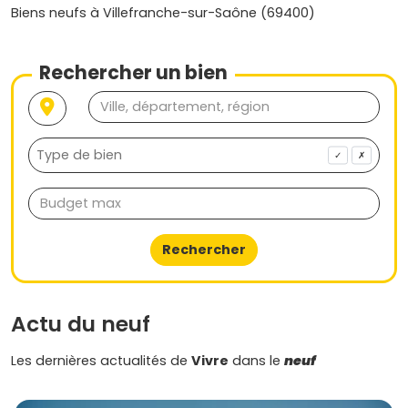
études, les sorties, tout en gardant le charme d’une
Biens neufs à Villefranche-sur-Saône (69400)
commune à taille humaine. En clair, choisir un
programme neuf à Feillens
, c’est t’offrir un cadre de vie
actuel, économe et sécurisé, quel que soit ton mode de
Rechercher un bien
vie. Prêt à comparer les surfaces, les orientations, les
extérieurs, les stationnements et les prestations pour
trouver la bonne adresse ? Sur Vivre dans le neuf, je t’aide
à passer du projet à l’action : explore chaque
programme neuf à Feillens
et ses alentours, visualise les
✓
✗
plans, repère les prestations qui comptent pour toi et
imagine déjà ton quotidien entre ville et nature. Tu as une
question sur le financement, l’échelonnement des
paiements ou la personnalisation des finitions ? On
Rechercher
t’accompagne pour que tu avances en confiance et que
tu choisisses, en toute clarté, la maison ou l’appartement
qui te ressemble.
Actu du neuf
Les dernières actualités de
Vivre
dans le
neuf