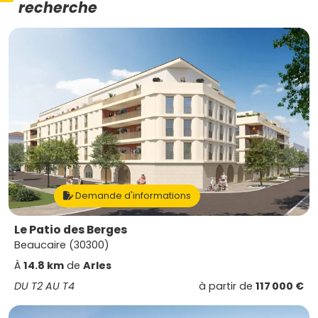
recherche
Demande d'informations
Le Patio des Berges
Beaucaire (30300)
À
14.8 km
de
Arles
DU T2 AU T4
à partir de
117 000 €