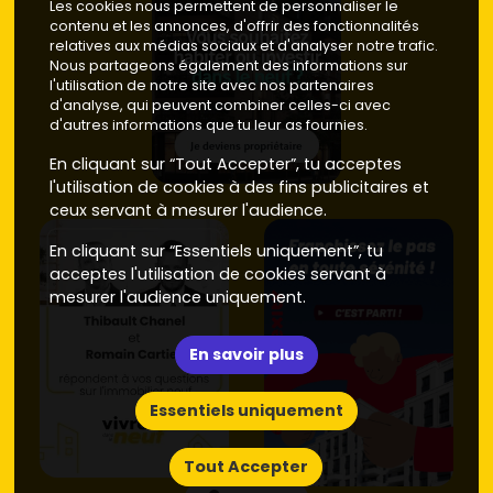
Les cookies nous permettent de personnaliser le
confort et en facture énergétique.
contenu et les annonces, d'offrir des fonctionnalités
relatives aux médias sociaux et d'analyser notre trafic.
Neuf ou ancien à Arles : comparatif prix,
Nous partageons également des informations sur
performances et revente
l'utilisation de notre site avec nos partenaires
d'analyse, qui peuvent combiner celles-ci avec
Prix d'achat
:
d'autres informations que tu leur as fournies.
Neuf
: à Arles, compte en moyenne
4 000 à 5 300
En cliquant sur “Tout Accepter”, tu acceptes
€/m²
selon les quartiers et prestations, avec des
l'utilisation de cookies à des fins publicitaires et
frais de notaire autour de
2 à 3 %
. Peu ou pas de
ceux servant à mesurer l'audience.
travaux
à prévoir, garanties constructeur
En cliquant sur “Essentiels uniquement”, tu
(
décennale
,
parfait achèvement
).
acceptes l'utilisation de cookies servant à
Ancien
: fourchette moyenne autour de
2 200 à 3 100
mesurer l'audience uniquement.
€/m²
(centre ancien, Roquette, Trinquetaille), mais
attention aux
rénovations
(toiture, fenêtres,
chauffage) et aux charges des immeubles d'avant
En savoir plus
1975.
Essentiels uniquement
Performances énergétiques
:
Neuf
: logements conformes
RE 2020
, très bonne
Tout Accepter
isolation
et confort d'été, coûts de chauffage