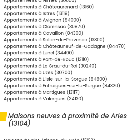
Appartements à Nîmes (30000)
avec commerces, bus et pistes cyclables.
Appartements à Châteaurenard (13160)
Demande locative soutenue
: saisonniers, jeunes
Appartements à Istres (13118)
actifs, cadres en mobilité et familles recherchent des
Appartements à Avignon (84000)
logements performants et bien situés.
Appartements à Clarensac (30870)
Confort et normes
: les résidences RE2020 offrent
Appartements à Cavaillon (84300)
isolation
,
confort d'été
,
chauffage performant
Appartements à Salon-de-Provence (13300)
(pompe à chaleur),
ascenseur
,
parkings
et
local
Appartements à Châteauneuf-de-Gadagne (84470)
vélo
.
Appartements à Lunel (34400)
Frais de notaire réduits
: autour de
2 à 3 %
dans le
Appartements à Port-de-Bouc (13110)
neuf, avec moins de travaux à prévoir.
Appartements à Le Grau-du-Roi (30240)
Tendances du marché
: Arles reste plus accessible
Appartements à Uzès (30700)
qu'
Aix
ou
Avignon intra-muros
, avec un bon
Appartements à L'Isle-sur-la-Sorgue (84800)
potentiel de valorisation dans les secteurs en
Appartements à Entraigues-sur-la-Sorgue (84320)
renouvellement.
Appartements à Martigues (13117)
Appartements à Valergues (34130)
Où trouver un appartement neuf à Arles
: quartiers et secteurs à suivre
Maisons neuves à proximité de Arles
Selon ton projet (résidence principale, pied-à-terre,
(13104)
locatif), certains
quartiers
sont particulièrement
intéressants. Voici des fourchettes de
prix au m²