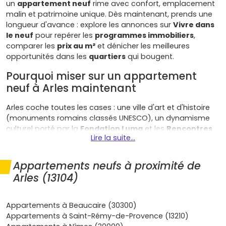
un
appartement neuf
rime avec confort, emplacement
malin et patrimoine unique. Dès maintenant, prends une
longueur d'avance : explore les annonces sur
Vivre dans
le neuf
pour repérer les
programmes immobiliers
,
comparer les
prix au m²
et dénicher les meilleures
opportunités dans les
quartiers
qui bougent.
Pourquoi miser sur un appartement
neuf à Arles maintenant
Arles coche toutes les cases : une ville d'art et d'histoire
(monuments romains classés UNESCO), un dynamisme
culturel porté par la
Fondation Luma
et les
Rencontres
Lire la suite...
de la photographie
, un bassin d'emplois qui rayonne vers
Avignon
,
Nîmes
et la
Camargue
, et des accès faciles via
l'
A54
et le
TER
. Résultat : la demande reste soutenue pour
Appartements neufs à proximité de
la location comme pour l'achat, surtout près de la gare,
Arles (13104)
des écoles et des pôles culturels.
Emplacements stratégiques
: les nouveaux projets
Appartements à Beaucaire (30300)
se concentrent autour de
Fourchon
(proche gare),
Appartements à Saint-Rémy-de-Provence (13210)
Trinquetaille
,
Les Alyscamps
et
Pont-de-Crau
,