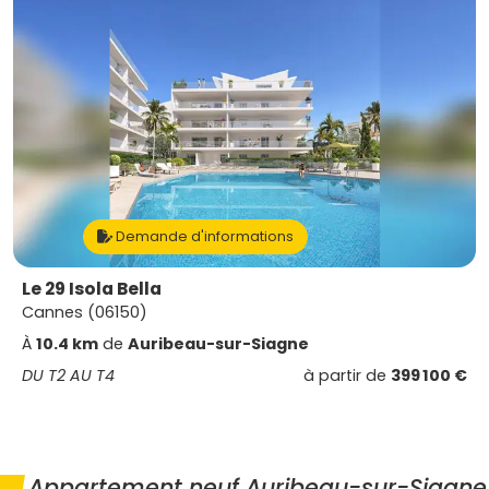
Demande d'informations
Le 29 Isola Bella
Cannes (06150)
À
10.4 km
de
Auribeau-sur-Siagne
DU T2 AU T4
à partir de
399 100 €
Appartement neuf Auribeau-sur-Siagne