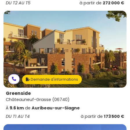
DU T2 AU T5
à partir de
272 000 €
Demande d'informations
Greenside
Châteauneuf-Grasse (06740)
À
9.6 km
de
Auribeau-sur-Siagne
DU T1 AU T4
à partir de
173 500 €