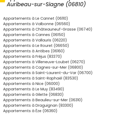
Cannes
et de
Grasse
, avec des accès vers l'
A8
, la
Auribeau-sur-Siagne (06810)
vallée de la
Siagne
et Sophia Antipolis. Parfait pour
un quotidien mobile, sans la pression des
hypercentres.
Appartements à Le Cannet (06110)
Cadre de vie privilégié
: village perché, ruelles du
Appartements à Valbonne (06560)
vieux village
, balades en bord de
Siagne
, collines et
Appartements à Châteauneuf-Grasse (06740)
vues dégagées. Les résidences neuves offrent
Appartements à Cannes (06150)
souvent
terrasses
,
jardins
et
piscines
dans de
Appartements à Vallauris (06220)
petites copropriétés.
Appartements à Le Rouret (06650)
Demande locative soutenue
: actifs de
Sophia
Appartements à Antibes (06160)
Antipolis
, salariés du bassin cannois ou grassois,
Appartements à Fréjus (83370)
familles à la recherche d'écoles et de verdure… Sur les
Appartements à Villeneuve-Loubet (06270)
T2 et T3 bien situés, la rotation est fluide.
Appartements à Cagnes-sur-Mer (06800)
Confort et économies d'énergie
: normes
RE 2020
,
Appartements à Saint-Laurent-du-Var (06700)
isolation performante, chauffage optimisé, charges
Appartements à Saint-Raphaël (83530)
mieux maîtrisées que dans l'ancien.
Appartements à Nice (06000)
Fiscalité et sécurisation
: achat en
VEFA
,
frais de
Appartements à Le Muy (83490)
notaire réduits
autour de
2–3 %
, garanties
Appartements à Gilette (06830)
constructeur, et dispositifs possibles (ex.
Pinel+
selon
Appartements à Beaulieu-sur-Mer (06310)
éligibilité et typologie) pour booster la rentabilité.
Appartements à Draguignan (83300)
Appartements à Èze (06360)
Quels types d'appartements neufs