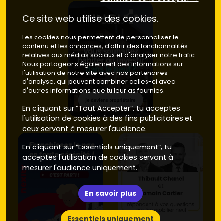
pour la mobilité domicile–travail. Les résidences
récentes y offrent souvent un bon rapport
Ce site web utilise des cookies.
prix/prestations
.
Les cookies nous permettent de personnaliser le
Pour ne rien rater, surveille les
lancements commerciaux
,
contenu et les annonces, d'offrir des fonctionnalités
les
lots remis en vente
et les
décotes de fin de
relatives aux médias sociaux et d'analyser notre trafic.
programme
. Sur Vivre dans le neuf, tu peux filtrer par
Nous partageons également des informations sur
typologie
,
surface
,
étage
,
extérieurs
et
budget
pour
l'utilisation de notre site avec nos partenaires
aller droit au but.
d'analyse, qui peuvent combiner celles-ci avec
d'autres informations que tu leur as fournies.
Neuf vs ancien à Auribeau-sur-Siagne :
En cliquant sur “Tout Accepter”, tu acceptes
prix au m², performances et arbitrages
l'utilisation de cookies à des fins publicitaires et
ceux servant à mesurer l'audience.
Voici les principaux éléments de comparaison pour t'aider
à faire ton choix :
En cliquant sur “Essentiels uniquement”, tu
acceptes l'utilisation de cookies servant à
Prix d'achat
:
mesurer l'audience uniquement.
Neuf
: compte en moyenne entre
5 200 et 6 800
€/m²
selon la situation (plaine, vue, prestations)
et la rareté des lots. Les
frais de notaire
sont
En savoir plus
réduits à environ
2–3 %
.
Ancien
: plus accessible, globalement entre
3
Essentiels uniquement