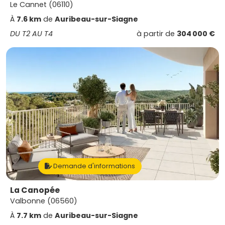
Le Cannet (06110)
À
7.6 km
de
Auribeau-sur-Siagne
DU T2 AU T4
à partir de
304 000 €
Demande d'informations
La Canopée
Valbonne (06560)
À
7.7 km
de
Auribeau-sur-Siagne