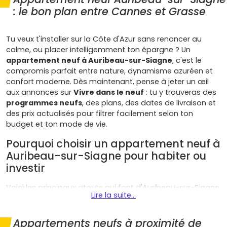
: le bon plan entre Cannes et Grasse
Tu veux t'installer sur la Côte d'Azur sans renoncer au
calme, ou placer intelligemment ton épargne ? Un
appartement neuf à Auribeau-sur-Siagne
, c'est le
compromis parfait entre nature, dynamisme azuréen et
confort moderne. Dès maintenant, pense à jeter un œil
aux annonces sur
Vivre dans le neuf
: tu y trouveras des
programmes neufs
, des plans, des dates de livraison et
des prix actualisés pour filtrer facilement selon ton
budget et ton mode de vie.
Pourquoi choisir un appartement neuf à
Auribeau-sur-Siagne pour habiter ou
investir
Voici les principaux atouts qui font d'Auribeau-sur-Siagne
Lire la suite...
une destination de choix :
Emplacement stratégique
: tu es à
15–25 min
de
Appartements neufs à proximité de