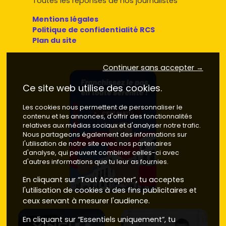
Toutes les réponses de nos journalistes
À Fort-de-France, l'offre neuve s'adapte à différents
Mentions légales
usages. Voici les formats qui reviennent le plus souvent.
Politique de confidentialité RCS
Plan du site
Studios et T2
: parfaits pour étudiants, jeunes actifs
ou primo-investisseurs. Près du
centre-ville
, du
CHU
ou à
Étang Z'Abricots
, ils offrent des loyers réguliers
Continuer sans accepter →
et un ticket d'entrée plus accessible. Bon combo si tu
veux démarrer un
investissement locatif
avec un
Ce site web utilise des cookies.
risque maîtrisé.
T3 et T4
: pensés pour la vie de famille, souvent avec
Les cookies nous permettent de personnaliser le
balcon
contenu et les annonces, d'offrir des fonctionnalités
,
ventilation traversante
et rangements
relatives aux médias sociaux et d'analyser notre trafic.
optimisés. Sur les hauteurs de
Didier
et
Cluny
ou vers
Nous partageons également des informations sur
la
Redoute
, tu profites d'un environnement
l'utilisation de notre site avec nos partenaires
résidentiel, verdoyant et d'un quotidien pratique
d'analyse, qui peuvent combiner celles-ci avec
(écoles, commerces, axes rapides).
d'autres informations que tu leur as fournies.
Appartements premium
: finitions soignées,
vues
En cliquant sur “Tout Accepter”, tu acceptes
sur la baie
, terrasses généreuses, équipements
l'utilisation de cookies à des fins publicitaires et
performants. On les retrouve notamment à proximité
ceux servant à mesurer l'audience.
de la
marina d'Étang Z'Abricots
et sur certains
coteaux offrant des panoramas dégagés.
En cliquant sur “Essentiels uniquement”, tu