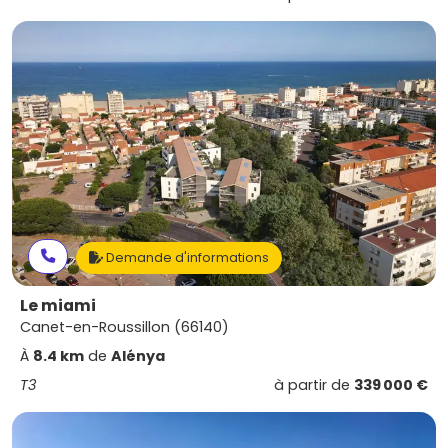
Demande d'informations
Le miami
Canet-en-Roussillon (66140)
À
8.4 km
de
Alénya
T3
à partir de
339 000 €