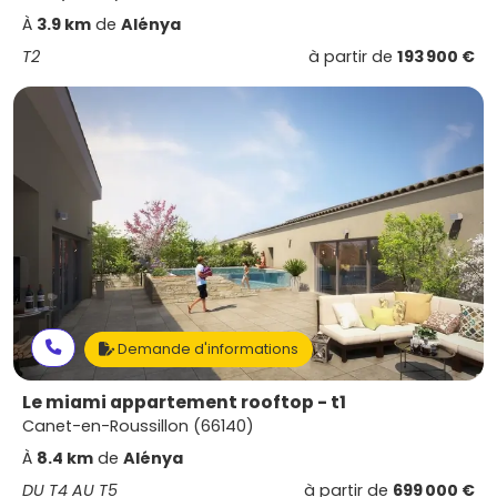
À
3.9 km
de
Alénya
T2
à partir de
193 900 €
Demande d'informations
Le miami appartement rooftop - t1
Canet-en-Roussillon (66140)
À
8.4 km
de
Alénya
DU T4 AU T5
à partir de
699 000 €