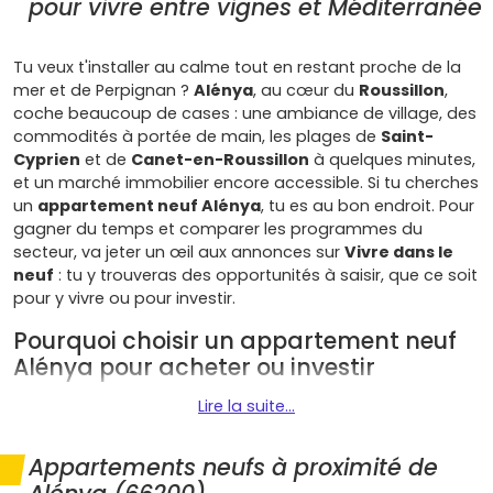
pour vivre entre vignes et Méditerranée
Tu veux t'installer au calme tout en restant proche de la
mer et de Perpignan ?
Alénya
, au cœur du
Roussillon
,
coche beaucoup de cases : une ambiance de village, des
commodités à portée de main, les plages de
Saint-
Cyprien
et de
Canet-en-Roussillon
à quelques minutes,
et un marché immobilier encore accessible. Si tu cherches
un
appartement neuf Alénya
, tu es au bon endroit. Pour
gagner du temps et comparer les programmes du
secteur, va jeter un œil aux annonces sur
Vivre dans le
neuf
: tu y trouveras des opportunités à saisir, que ce soit
pour y vivre ou pour investir.
Pourquoi choisir un appartement neuf
Alénya pour acheter ou investir
Lire la suite...
Alénya attire autant les actifs qui travaillent sur l'axe
Perpignan–Elne
que les familles et les jeunes retraités qui
veulent un cadre de vie doux et ensoleillé. Voici ce qui fait
Appartements neufs à proximité de
la différence quand tu choisis un
bien immobilier neuf
ici