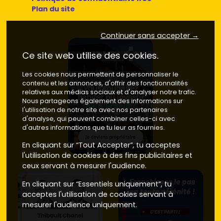
Quel que soit ton projet, pense à vérifier les
promoteurs
Plan du site
présents, les
garanties décennales
et la qualité des
espaces extérieurs (protection solaire, rangements,
Continuer sans accepter →
points d'eau).
Où acheter à Alénya et autour : secteurs
Ce site web utilise des cookies.
et budgets
Les cookies nous permettent de personnaliser le
contenu et les annonces, d'offrir des fonctionnalités
Alénya n'est pas une grande ville, mais chaque secteur a
relatives aux médias sociaux et d'analyser notre trafic.
son ambiance et ses prix. Voici un aperçu pour t'orienter :
Nous partageons également des informations sur
l'utilisation de notre site avec nos partenaires
Centre-bourg
(autour de la mairie et des
d'analyse, qui peuvent combiner celles-ci avec
commerces) : pratique au quotidien, tout se fait à
d'autres informations que tu leur as fournies.
pied.
Prix moyen neuf
: environ
3 900 à 4 500 €/m²
En cliquant sur “Tout Accepter”, tu acceptes
selon l'étage et la surface extérieure.
l'utilisation de cookies à des fins publicitaires et
Périphérie résidentielle
(côté vergers et pistes
ceux servant à mesurer l'audience.
cyclables) : résidences récentes au calme, parkings
faciles.
Prix moyen neuf
: environ
3 700 à 4 300
En cliquant sur “Essentiels uniquement”, tu
€/m²
.
acceptes l'utilisation de cookies servant à
Proximité Elne / Latour-Bas-Elne
: pratique si tu
mesurer l'audience uniquement.
travailles vers
Perpignan
ou le littoral.
Prix moyen
neuf
: environ
3 600 à 4 200 €/m²
.