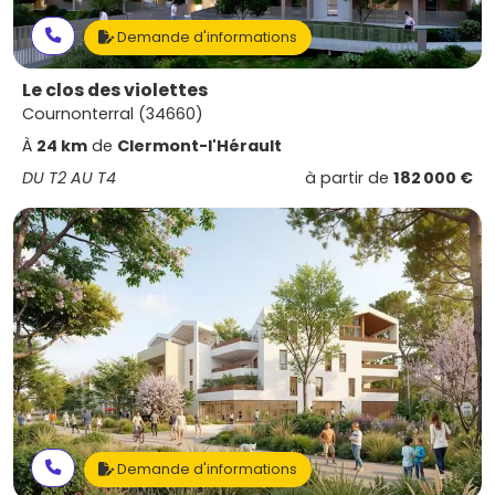
Demande d'informations
Le clos des violettes
Cournonterral (34660)
À
24 km
de
Clermont-l'Hérault
DU T2 AU T4
à partir de
182 000 €
Demande d'informations