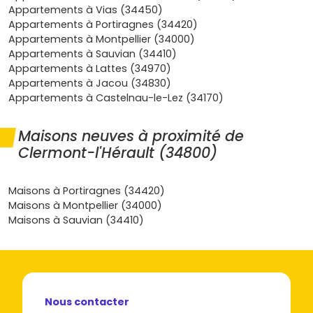
travaux.
Appartements à Vias (34450)
Financement optimisé
:
frais de notaire réduits
Appartements à Portiragnes (34420)
(environ 2 à 3 %)
et accès possible au
PTZ
pour
Appartements à Montpellier (34000)
l'accession, selon ta situation. De quoi sécuriser ton
Appartements à Sauvian (34410)
budget.
Appartements à Lattes (34970)
Appartements à Jacou (34830)
En clair, un
appartement neuf à Clermont-l'Hérault
Appartements à Castelnau-le-Lez (34170)
coche toutes les cases : qualité de vie, mobilité, potentiel
locatif et patrimoine.
Maisons neuves à proximité de
Quels types d'appartements neufs tu
Clermont-l'Hérault (34800)
peux trouver à Clermont-l'Hérault
Studios et T2 bien placés
Maisons à Portiragnes (34420)
Maisons à Montpellier (34000)
Parfaits pour un premier achat ou un investissement.
Maisons à Sauvian (34410)
Privilégie le
centre-ville
et les axes proches des
commerces/écoles. Ces surfaces offrent souvent un bon
taux d'occupation et un rendement équilibré.
T3 et T4 pour la vie de famille
Nous contacter
Tu veux de l'espace et un extérieur ? Les T3/T4 récents