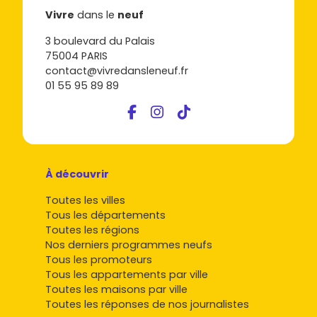
proposent des plans optimisés, balcons ou terrasses,
Vivre
dans le
neuf
parfois jardins privatifs en rez-de-chaussée. Idéal pour
3 boulevard du Palais
combiner télétravail et confort quotidien.
75004 PARIS
Appartements avec prestations supérieures
contact@vivredansleneuf.fr
01 55 95 89 89
Si tu vises une montée en gamme, certains programmes
se distinguent par leurs
prestations premium
(espaces
verts paysagers, beaux volumes, parkings boxés). Repère
les
promoteurs
reconnus et vérifie les finitions en visite.
Astuce : pour comparer les
tendances du marché
en
À découvrir
temps réel (prix, disponibilités, surfaces), parcours les
annonces de Vivre dans le neuf et active des alertes sur
Toutes les villes
les secteurs qui t'intéressent.
Tous les départements
Toutes les régions
Où chercher ton appartement neuf à
Nos derniers programmes neufs
Clermont-l'Hérault : quartiers et
Tous les promoteurs
secteurs à cibler
Tous les appartements par ville
Toutes les maisons par ville
Voici les principaux secteurs où concentrer tes recherches
Toutes les réponses de nos journalistes
: