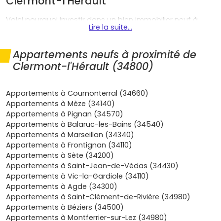
Clermont-l'Hérault
Voici pourquoi investir dans un bien immobilier neuf à
Lire la suite...
Clermont-l'Hérault est une excellente décision :
Emplacement stratégique
: la ville est à la jonction
Appartements neufs à proximité de
de l'
A75
(Montpellier, Béziers, Lodève) et bénéficie
Clermont-l'Hérault (34800)
d'un bassin de vie très actif. Tu circules facilement,
que tu travailles sur place ou que tu fasses des
allers-retours vers la métropole.
Appartements à Cournonterral (34660)
Cadre de vie recherché
: entre le
centre ancien
, les
Appartements à Mèze (34140)
collines et le
lac du Salagou
, Clermont-l'Hérault attire
Appartements à Pignan (34570)
autant les primo-accédants que les actifs en
Appartements à Balaruc-les-Bains (34540)
télétravail et les seniors. C'est un vrai atout pour la
Appartements à Marseillan (34340)
revente.
Appartements à Frontignan (34110)
Demande locative solide
: petites surfaces pour les
Appartements à Sète (34200)
jeunes actifs, T3/T4 pour les familles, logements avec
Appartements à Saint-Jean-de-Védas (34430)
terrasse très recherchés. La rotation est fluide et la
Appartements à Vic-la-Gardiole (34110)
vacance faible sur les biens bien placés.
Appartements à Agde (34300)
Confort du neuf
: normes
RE 2020
, isolation
Appartements à Saint-Clément-de-Rivière (34980)
renforcée, faibles charges, stationnement privé,
Appartements à Béziers (34500)
espaces extérieurs. Tu achètes clé en main, sans
Appartements à Montferrier-sur-Lez (34980)