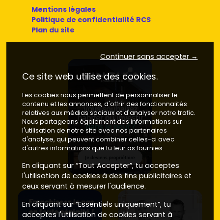
Mentions légales
Centre historique / cœur de ville
: pratique pour
Politique de confidentialité RCS
tout faire à pied (commerces, services, marché). Prix
Plan du site
du neuf généralement entre
3 900 et 4 300 €/m²
selon l'étage, l'exposition et la présence d'un
Continuer sans accepter →
extérieur.
Proximité lac du Salagou / route de Lodève
: un
Ce site web utilise des cookies.
cadre nature qui séduit pour la résidence principale
et la location meublée. Compte souvent
4 000 à 4
Les cookies nous permettent de personnaliser le
500 €/m²
sur les biens offrant vue dégagée ou belles
contenu et les annonces, d'offrir des fonctionnalités
terrasses.
relatives aux médias sociaux et d'analyser notre trafic.
Accès A75 / secteur des zones d'activités
: parfait
Nous partageons également des informations sur
si tu veux un accès rapide à l'autoroute et un
l'utilisation de notre site avec nos partenaires
stationnement facile. Fourchette du neuf autour de
3
d'analyse, qui peuvent combiner celles-ci avec
d'autres informations que tu leur as fournies.
600 à 4 100 €/m²
.
Faubourgs vers Nébian et Aspiran
: ambiance
En cliquant sur “Tout Accepter”, tu acceptes
résidentielle, petites copropriétés, bonne
l'utilisation de cookies à des fins publicitaires et
accessibilité. On voit souvent des prix entre
3 500 et 3
ceux servant à mesurer l'audience.
900 €/m²
.
Coteaux et hauteurs (Pioch et environs)
:
En cliquant sur “Essentiels uniquement”, tu
recherchés pour le calme et les vues. Les
acceptes l'utilisation de cookies servant à