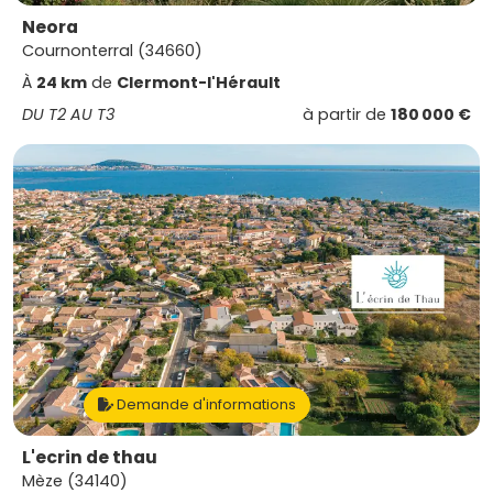
Neora
Cournonterral (34660)
À
24 km
de
Clermont-l'Hérault
DU T2 AU T3
à partir de
180 000 €
Demande d'informations
L'ecrin de thau
Mèze (34140)