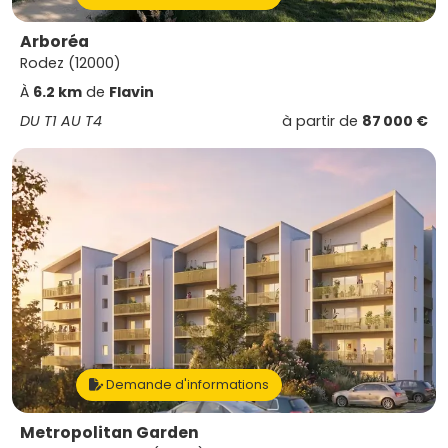
Arboréa
Rodez (12000)
À
6.2 km
de
Flavin
DU T1 AU T4
à partir de
87 000 €
Demande d'informations
Metropolitan Garden