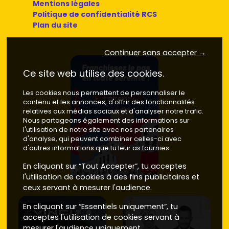
Mentions légales
espaces extérieurs
, du
stationnement
et des
charges
Politique de confidentialité RCS
maîtrisées
grâce aux dernières normes.
Plan du site
Prestations recherchées
: ascenseur dans les petites
copropriétés,
places de parking
ou garages,
Continuer sans accepter →
orientations
bien pensées,
RT 2012/RE 2020
, local vélos.
Des points qui valorisent ton achat à la revente comme à
Ce site web utilise des cookies.
la location.
Les cookies nous permettent de personnaliser le
Où chercher à Flavin et autour pour
contenu et les annonces, d'offrir des fonctionnalités
élargir tes options
relatives aux médias sociaux et d'analyser notre trafic.
Nous partageons également des informations sur
Centre-bourg de Flavin
: pratique pour tout faire à
l'utilisation de notre site avec nos partenaires
d'analyse, qui peuvent combiner celles-ci avec
pied (écoles, commerces, services). Parfait si tu vises
d'autres informations que tu leur as fournies.
une vie simple et un
appartement neuf
facile à
louer.
En cliquant sur “Tout Accepter”, tu acceptes
Entrées de bourg et axes vers Rodez
: les petites
l'utilisation de cookies à des fins publicitaires et
résidences neuves se développent près des voies
ceux servant à mesurer l'audience.
principales pour réduire les temps de trajet. Si tu
bosses à Rodez, c'est idéal pour garder un bon
En cliquant sur “Essentiels uniquement”, tu
rythme.
acceptes l'utilisation de cookies servant à
Communes voisines
: regarde aussi
Le Monastère
,
mesurer l'audience uniquement.