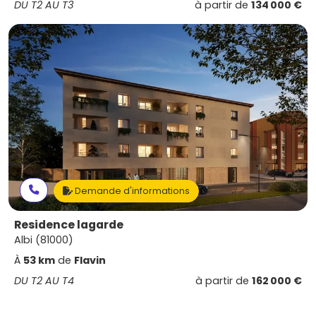
DU T2 AU T3
à partir de
134 000 €
Demande d'informations
Residence lagarde
Albi (81000)
À
53 km
de
Flavin
DU T2 AU T4
à partir de
162 000 €