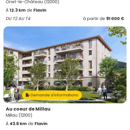
Onet-le-Château (12000)
À
12.3 km
de
Flavin
DU T2 AU T4
à partir de
91 000 €
Demande d'informations
Au coeur de Millau
Millau (12100)
À
43.6 km
de
Flavin