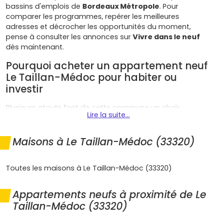
bassins d'emplois de
Bordeaux Métropole
. Pour
comparer les programmes, repérer les meilleures
adresses et décrocher les opportunités du moment,
pense à consulter les annonces sur
Vivre dans le neuf
dès maintenant.
Pourquoi acheter un appartement neuf
Le Taillan-Médoc pour habiter ou
investir
Plusieurs atouts font de cette commune un choix
Lire la suite...
judicieux pour ton projet immobilier :
Emplacement stratégique
: aux confins du
Médoc
Maisons à Le Taillan-Médoc (33320)
et tout proche de
Blanquefort
,
Eysines
,
Le Haillan
et
Saint-Médard-en-Jalles
, tu profites d'un cadre
résidentiel tout en restant connecté aux grands pôles
Toutes les maisons à Le Taillan-Médoc (33320)
d'activité.
Mobilités facilitées
: bus
TBM
vers le
tram D
Appartements neufs à proximité de Le
(Eysines-Cantinolle), accès rapide à la
D1215 (route
Taillan-Médoc (33320)
du Médoc)
et aux rocades. Idéal si tu travailles sur