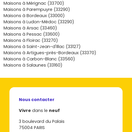
Le marché du
bien immobilier neuf au Taillan-Médoc
se
Maisons à Mérignac (33700)
structure autour d'opérations à taille humaine, proposées
Maisons à Parempuyre (33290)
par des
promoteurs locaux et nationaux
. Tu y trouveras
Maisons à Bordeaux (33000)
:
Maisons à Ludon-Médoc (33290)
Maisons à Arsac (33460)
Studios et T2
: formats prisés des investisseurs et
Maisons à Pessac (33600)
primo-accédants, souvent proches des arrêts de
Maisons à Floirac (33270)
bus et des commerces. Bon ratio prix/loyer, rotation
Maisons à Saint-Jean-d'Illac (33127)
locative fluide.
Maisons à Artigues-près-Bordeaux (33370)
T3 et T4 familiaux
: ce sont les plus recherchés par
Maisons à Carbon-Blanc (33560)
les ménages. Pièces bien dimensionnées,
Maisons à Salaunes (33160)
rangements,
balcon, terrasse ou rez-de-jardin
,
parkings. Idéals si tu veux t'installer durablement.
Appartements avec prestations supérieures
:
derniers étages, grandes terrasses, vues dégagées
côté espaces verts, matériaux soignés. Ils assurent
Nous contacter
une bonne revente à moyen terme.
Résidences intergénérationnelles ou services
:
Vivre
dans le
neuf
quelques programmes mettent l'accent sur
l'accessibilité, l'ascenseur, la domotique, la proximité
3 boulevard du Palais
santé/écoles.
75004 PARIS