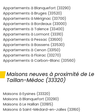
Bordeaux, Mérignac Aéroport ou la zone aérospatiale.
Qualité de vie
: parcs, pistes cyclables, commerces
Appartements à Blanquefort (33290)
de proximité et écoles. Le Taillan séduit les familles et
Appartements à Bruges (33520)
les jeunes actifs qui veulent de l'espace et du calme.
Appartements à Mérignac (33700)
Demande locative soutenue
: tu touches les
Appartements à Bordeaux (33000)
candidats en recherche d'une alternative plus douce
Appartements à Talence (33400)
que Bordeaux intra-muros, avec des loyers alignés
Appartements à Lormont (33310)
sur le marché périurbain de la métropole (
≈ 12 à 15
Appartements à Pessac (33600)
€/m²
selon prestations et localisation).
Appartements à Bassens (33530)
Normes et confort
: programmes
RE 2020
, isolation
Appartements à Cenon (33150)
performante, faibles charges, espaces extérieurs,
Appartements à Floirac (33270)
stationnement. Parfait pour un achat serein et
Appartements à Carbon-Blanc (33560)
maîtrisé.
Fiscalité et achat sécurisé
: frais de notaire réduits
≈
Maisons neuves à proximité de Le
2 à 3 %
, achat
VEFA
encadré, et possibilité
d'optimiser avec le
Pinel+
(sous conditions de
Taillan-Médoc (33320)
performance et de qualité, en zone
B1
de la
métropole).
Maisons à Eysines (33320)
Quels types d'appartements neufs
Maisons à Blanquefort (33290)
trouver au Taillan-Médoc
Maisons à Le Haillan (33185)
Maisons à Saint-Médard-en-Jalles (33160)