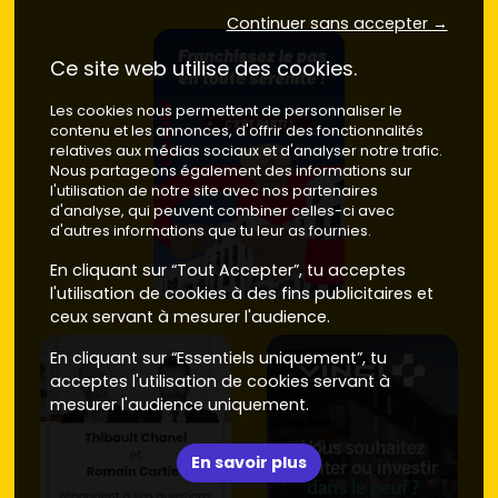
de
4 300 à 4 900 €/m²
, selon bruit/vis-à-vis et
Continuer sans accepter →
qualité de résidence.
Ce site web utilise des cookies.
Astuce : vise une résidence à faible densité, double
orientation et
RE 2020
optimisée. C'est un vrai plus pour la
Les cookies nous permettent de personnaliser le
revente, la conso énergétique et le confort d'été.
contenu et les annonces, d'offrir des fonctionnalités
relatives aux médias sociaux et d'analyser notre trafic.
Neuf vs ancien au Taillan-Médoc : prix,
Nous partageons également des informations sur
performances et revente
l'utilisation de notre site avec nos partenaires
d'analyse, qui peuvent combiner celles-ci avec
Selon ton budget et tes priorités, voici ce que tu peux
d'autres informations que tu leur as fournies.
attendre entre
immobilier neuf
et
ancien
à
Le Taillan-
En cliquant sur “Tout Accepter”, tu acceptes
Médoc
.
l'utilisation de cookies à des fins publicitaires et
ceux servant à mesurer l'audience.
Prix d'achat
Neuf
: en 2025, les appartements se situent
En cliquant sur “Essentiels uniquement”, tu
généralement entre
4 300 et 5 400 €/m²
, avec
acceptes l'utilisation de cookies servant à
des pointes jusqu'à
≈ 5 800 €/m²
pour des lots
mesurer l'audience uniquement.
premium (terrasses, vues, dernier étage). Frais
de notaire réduits
≈ 2 à 3 %
.
Ancien
: selon l'état et l'adresse, compte en
En savoir plus
moyenne
3 100 à 3 900 €/m²
. Des biens à