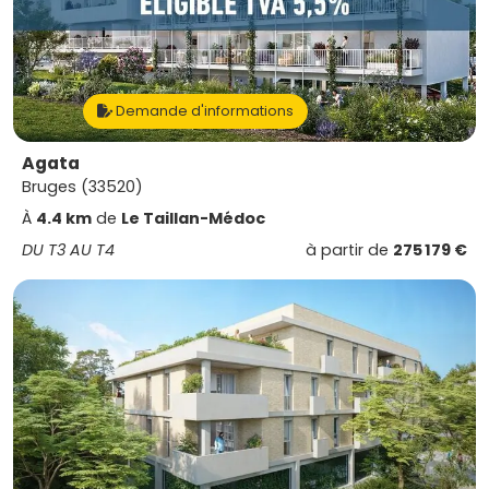
Demande d'informations
Agata
Bruges (33520)
À
4.4 km
de
Le Taillan-Médoc
DU T3 AU T4
à partir de
275 179 €