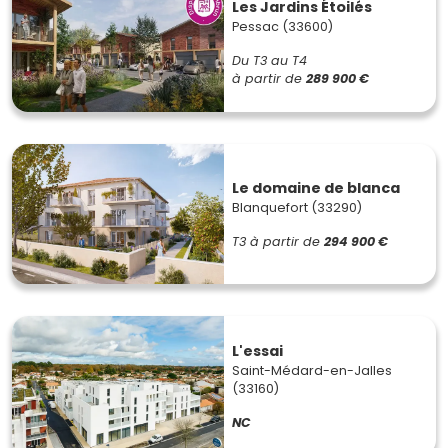
Les Jardins Étoilés
Pessac (33600)
Du T3 au T4
à partir de
289 900 €
Le domaine de blanca
Blanquefort (33290)
T3
à partir de
294 900 €
L'essai
Saint-Médard-en-Jalles
(33160)
NC