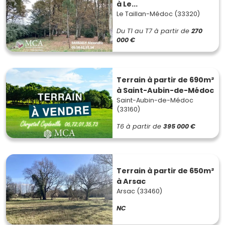
à Le...
Le Taillan-Médoc (33320)
Du T1 au T7
à partir de
270
000 €
Terrain à partir de 690m²
à Saint-Aubin-de-Médoc
Saint-Aubin-de-Médoc
(33160)
T6
à partir de
395 000 €
Terrain à partir de 650m²
à Arsac
Arsac (33460)
NC