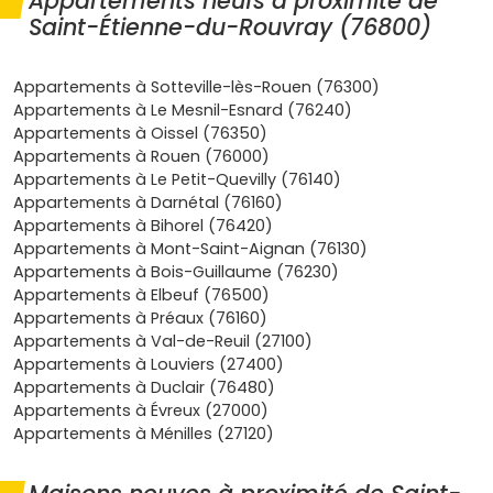
Appartements neufs à proximité de
facilitent les trajets quotidiens vers les pôles d'emploi et
Saint-Étienne-du-Rouvray (76800)
d'études.
Écosystème étudiant et technologique
: le
Technopôle
Appartements à Sotteville-lès-Rouen (76300)
du Madrillet
(universités,
INSA Rouen Normandie
, écoles
Appartements à Le Mesnil-Esnard (76240)
d'ingénieurs) entretient une
demande locative
régulière
Appartements à Oissel (76350)
pour les
studios
et
T2
, idéale si tu vises la
rentabilité
.
Appartements à Rouen (76000)
Appartements à Le Petit-Quevilly (76140)
Qualité de vie
: à deux pas de la
forêt de la Londe-
Appartements à Darnétal (76160)
Rouvray
, des équipements sportifs et culturels, tu
Appartements à Bihorel (76420)
profites d'un cadre vert et dynamique, parfait pour un
Appartements à Mont-Saint-Aignan (76130)
achat en
résidence principale
.
Appartements à Bois-Guillaume (76230)
Appartements à Elbeuf (76500)
Avantages du neuf
: normes
RE 2020
ou
RT 2012
selon
Appartements à Préaux (76160)
les programmes,
frais de notaire réduits
(environ
2 à 3
Appartements à Val-de-Reuil (27100)
%
), et peu de frais d'entretien au démarrage. Dans
Appartements à Louviers (27400)
certains périmètres, la
TVA réduite à 5,5 %
peut
Appartements à Duclair (76480)
s'appliquer (zones
ANRU/QPV
).
Appartements à Évreux (27000)
En clair, un
appartement neuf Saint-Étienne-du-
Appartements à Ménilles (27120)
Rouvray
te permet d'allier budget maîtrisé, potentiel
locatif et confort moderne.