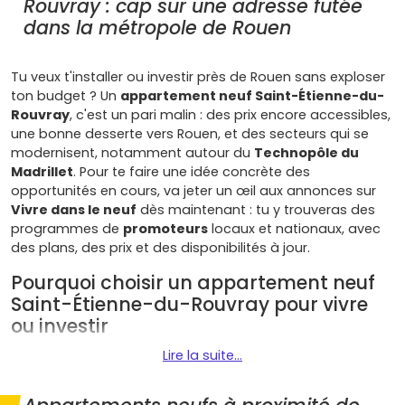
Rouvray : cap sur une adresse futée
dans la métropole de Rouen
Tu veux t'installer ou investir près de Rouen sans exploser
ton budget ? Un
appartement neuf Saint-Étienne-du-
Rouvray
, c'est un pari malin : des prix encore accessibles,
une bonne desserte vers Rouen, et des secteurs qui se
modernisent, notamment autour du
Technopôle du
Madrillet
. Pour te faire une idée concrète des
opportunités en cours, va jeter un œil aux annonces sur
Vivre dans le neuf
dès maintenant : tu y trouveras des
programmes de
promoteurs
locaux et nationaux, avec
des plans, des prix et des disponibilités à jour.
Pourquoi choisir un appartement neuf
Saint-Étienne-du-Rouvray pour vivre
ou investir
Lire la suite...
Localisation stratégique
: tu es aux portes de
Rouen
,
avec des accès rapides vers la rive gauche, l'
A13
et la
N338
. Le
métro-tram
et les lignes de bus structurantes