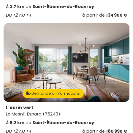
À
3.7 km
de
Saint-Étienne-du-Rouvray
DU T2 AU T4
à partir de
134 900 €
Demande d'informations
L'ecrin vert
Le Mesnil-Esnard (76240)
À
5.2 km
de
Saint-Étienne-du-Rouvray
DU T2 AU T4
à partir de
180 990 €