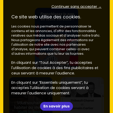
Limite Sotteville-lès-Rouen / Le Grand-Quevilly
:
Continuer sans accepter →
secteurs résidentiels avec bonnes connexions routières et
bus, souvent compétitifs pour un premier achat.
Prix
Ce site web utilise des cookies.
moyen neuf
: environ
2 900 à 3 500 €/m²
.
Les cookies nous permettent de personnaliser le
Astuce : privilégie les résidences avec
parking
ou
contenu et les annonces, d'offrir des fonctionnalités
stationnement
sécurisé et une bonne proximité des
relatives aux médias sociaux et d'analyser notre trafic.
arrêts de
métro-tram
. Un
appartement neuf Saint-
Nous partageons également des informations sur
Étienne-du-Rouvray
bien placé se loue plus vite et se
l'utilisation de notre site avec nos partenaires
revend mieux.
d'analyse, qui peuvent combiner celles-ci avec
d'autres informations que tu leur as fournies.
Neuf ou ancien pour un appartement
En cliquant sur “Tout Accepter”, tu acceptes
Saint-Étienne-du-Rouvray : prix,
l'utilisation de cookies à des fins publicitaires et
performances et points de vigilance
ceux servant à mesurer l'audience.
Prix d'achat
En cliquant sur “Essentiels uniquement”, tu
acceptes l'utilisation de cookies servant à
Neuf
: selon le secteur et les prestations, compte
mesurer l'audience uniquement.
généralement entre
2 900 et 4 100 €/m²
à Saint-Étienne-
du-Rouvray, avec des
frais de notaire
autour de
2 à 3 %
.
Livraisons échelonnées de
6 à 24 mois
selon les
En savoir plus
programmes.