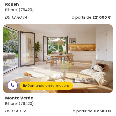
Rouen
Bihorel (76420)
DU T2 AU T4
à partir de
221 000 €
Demande d'informations
Monte Verde
Bihorel (76420)
DU T1 AU T4
à partir de
112 500 €