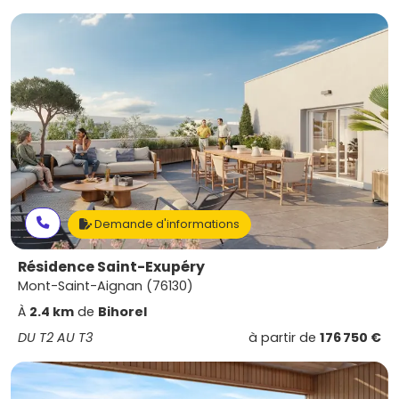
Demande d'informations
Résidence Saint-Exupéry
Mont-Saint-Aignan (76130)
À
2.4 km
de
Bihorel
DU T2 AU T3
à partir de
176 750 €