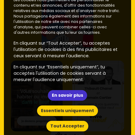
ambiance pavillonnaire, espaces verts, résidences à
contenu et les annonces, d'offrir des fonctionnalités
taille humaine.
Prix moyen neuf
: autour de
4 000 à 4
relatives aux médias sociaux et d'analyser notre trafic.
800 €/m²
.
Nous partageons également des informations sur
Limite Bois-Guillaume / plateau Nord
: adresse
l'utilisation de notre site avec nos partenaires
recherchée pour son cadre et ses services.
Prix
d'analyse, qui peuvent combiner celles-ci avec
moyen neuf
: de
4 400 à 5 300 €/m²
, avec un pic sur
d'autres informations que tu leur as fournies.
les lots haut de gamme.
En cliquant sur “Tout Accepter”, tu acceptes
Entrées de Rouen – axe Route de Neufchâtel
et
l'utilisation de cookies à des fins publicitaires et
secteurs bien connectés aux bus : pratique pour les
ceux servant à mesurer l'audience.
actifs.
Prix moyen neuf
: environ
4 200 à 5 000 €/m²
.
En cliquant sur “Essentiels uniquement”, tu
Astuce : vérifie toujours l'orientation, la vue, la présence
acceptes l'utilisation de cookies servant à
d'un
stationnement
et la distance à pied des
arrêts de
mesurer l'audience uniquement.
bus
. Et compare les prestations des
promoteurs
(qualité
des matériaux, isolation, plans intelligents) avant de te
décider. Tu peux filtrer tout ça facilement sur
Vivre dans
En savoir plus
le neuf
pour repérer les programmes qui matchent ton
cahier des charges.
Essentiels uniquement
Neuf vs ancien à Bihorel : budget,
énergie et revente
Tout Accepter