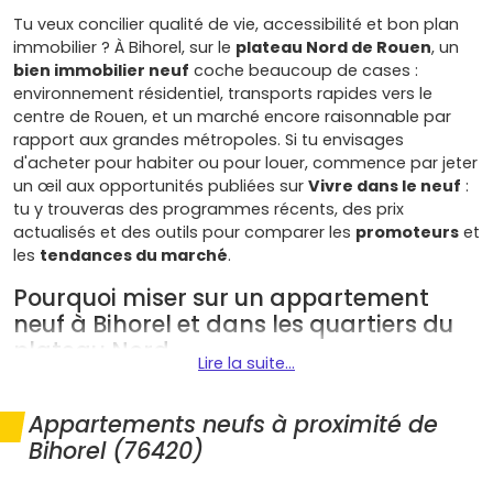
Tu veux concilier qualité de vie, accessibilité et bon plan
immobilier ? À Bihorel, sur le
plateau Nord de Rouen
, un
bien immobilier neuf
coche beaucoup de cases :
environnement résidentiel, transports rapides vers le
centre de Rouen, et un marché encore raisonnable par
rapport aux grandes métropoles. Si tu envisages
d'acheter pour habiter ou pour louer, commence par jeter
un œil aux opportunités publiées sur
Vivre dans le neuf
:
tu y trouveras des programmes récents, des prix
actualisés et des outils pour comparer les
promoteurs
et
les
tendances du marché
.
Pourquoi miser sur un appartement
neuf à Bihorel et dans les quartiers du
plateau Nord
Lire la suite...
Bihorel présente plusieurs atouts qui en font une
destination de choix pour ton projet immobilier :
Appartements neufs à proximité de
Bihorel (76420)
Emplacement stratégique
: Bihorel offre la
proximité de Rouen
sans les contraintes du plein