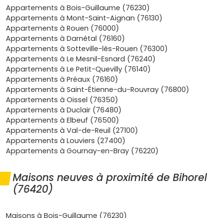
centre. Tu profites d'un cadre verdoyant, d'écoles, de
Appartements à Bois-Guillaume (76230)
commerces et de lignes de bus rapides vers la rive
Appartements à Mont-Saint-Aignan (76130)
droite. Pour un
appartement neuf à Bihorel
, c'est
Appartements à Rouen (76000)
l'assurance d'un quotidien simple et pratique.
Appartements à Darnétal (76160)
Demande locative soutenue
: la zone attire des
Appartements à Sotteville-lès-Rouen (76300)
actifs
travaillant à Rouen, des salariés du secteur
Appartements à Le Mesnil-Esnard (76240)
santé
et
tertiaire
, ainsi que des familles en quête de
Appartements à Le Petit-Quevilly (76140)
calme. Pour un investissement, tu maximises le taux
Appartements à Préaux (76160)
d'occupation avec des petites surfaces bien situées.
Appartements à Saint-Étienne-du-Rouvray (76800)
Confort et performances énergétiques
: en
RE
Appartements à Oissel (76350)
2020
ou équivalent, les programmes neufs
Appartements à Duclair (76480)
permettent de réduire les charges (meilleure
Appartements à Elbeuf (76500)
isolation, gestion du chauffage, ventilation
Appartements à Val-de-Reuil (27100)
performante). Tu bénéficies aussi des
garanties
Appartements à Louviers (27400)
(parfait achèvement, biennale, décennale).
Appartements à Gournay-en-Bray (76220)
Frais et aides
: les
frais de notaire réduits
autour de
2 à 3 %
allègent ton budget. Selon ton profil, tu peux
Maisons neuves à proximité de Bihorel
viser le
PTZ
pour l'accession et, côté investissement,
(76420)
étudier la location meublée ou les dispositifs en
vigueur si les critères énergétiques et de localisation
sont réunis.
Maisons à Bois-Guillaume (76230)