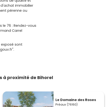
tions de qualité et
 d'achat immobilier
ement pérenne ou
 le 76 : Rendez-vous
Armand Carrel
t exposé sont
gouv.fr".
à proximité de Bihorel
Le Domaine des Roses
Préaux (76160)