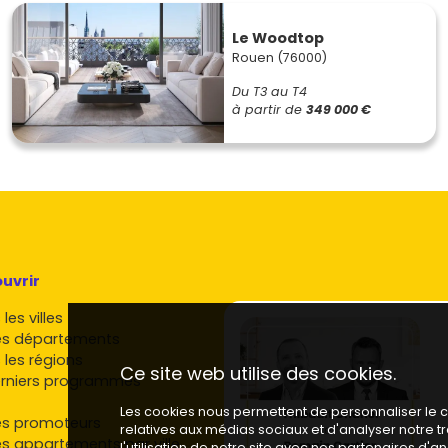
Le Woodtop
Rouen (76000)
Du T3 au T4
à partir de
349 000 €
uvrir
les villes
es départements
 les régions
Ce site web utilise des cookies.
rniers programmes
Les cookies nous permettent de personnaliser le co
es promoteurs
relatives aux médias sociaux et d'analyser notre 
es appartements par ville
l'utilisation de notre site avec nos partenaires d'