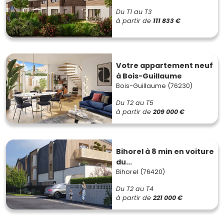
Du T1 au T3
à partir de
111 833 €
Votre appartement neuf
à Bois-Guillaume
Bois-Guillaume (76230)
Du T2 au T5
à partir de
209 000 €
Bihorel à 8 min en voiture
du...
Bihorel (76420)
Du T2 au T4
à partir de
221 000 €