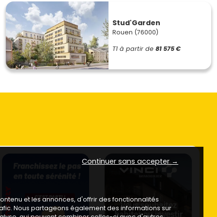
Stud'Garden
Rouen (76000)
T1
à partir de
81 575 €
Continuer sans accepter →
ntenu et les annonces, d'offrir des fonctionnalités
trafic. Nous partageons également des informations sur
analyse, qui peuvent combiner celles-ci avec d'autres