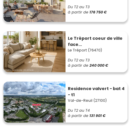
Du T2 au T3
à partir de
176 750 €
Le Tréport coeur de ville
face...
Le Tréport (76470)
Du T2 au T3
à partir de
240 000 €
Residence valvert - bat 4
- t1
Val-de-Reuil (27100)
Du T2 au T4
à partir de
131 901 €