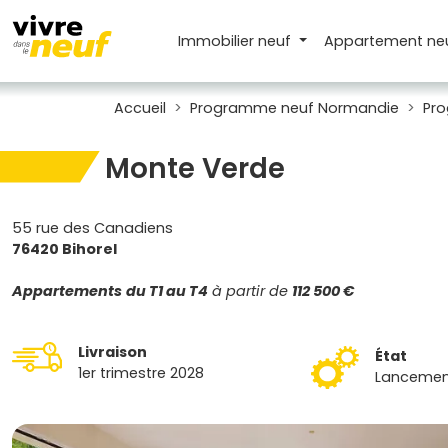
Immobilier neuf
Appartement
ne
Accueil
Programme neuf Normandie
Pro
Monte Verde
55 rue des Canadiens
76420 Bihorel
Appartements
du T1 au T4
à partir de
112 500 €
Livraison
État
1er trimestre 2028
Lancemen