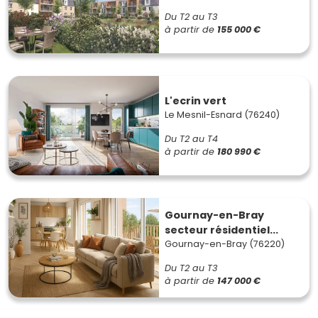
Du T2 au T3
à partir de
155 000 €
L'ecrin vert
Le Mesnil-Esnard (76240)
Du T2 au T4
à partir de
180 990 €
Gournay-en-Bray
secteur résidentiel...
Gournay-en-Bray (76220)
Du T2 au T3
à partir de
147 000 €