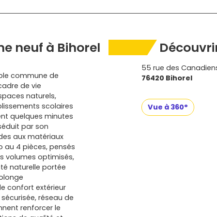
e neuf à Bihorel
Découvrir
55 rue des Canadien
isible commune de
76420 Bihorel
cadre de vie
spaces naturels,
blissements scolaires
Vue à 360°
ment quelques minutes
séduit par son
des aux matériaux
o au 4 pièces, pensés
s volumes optimisés,
té naturelle portée
rolonge
e confort extérieur
e sécurisée, réseau de
nnent renforcer le