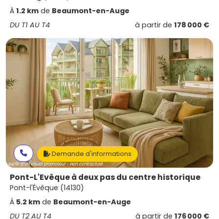
À
1.2 km
de
Beaumont-en-Auge
DU T1 AU T4
à partir de
178 000 €
Demande d'informations
Pont-L'Evêque à deux pas du centre historique
Pont-l'Évêque (14130)
À
5.2 km
de
Beaumont-en-Auge
DU T2 AU T4
à partir de
176 000 €