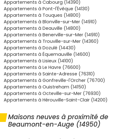
garanties constructeur
(parfait achèvement, biennale,
Appartements à Cabourg (14390)
décennale) couvrent les aléas techniques pendant
Appartements à Pont-l'Évêque (14130)
plusieurs années, là où un bien ancien peut réserver des
Appartements à Touques (14800)
surcoûts imprévus ; pour un primo-accédant, c’est une
Appartements à Blonville-sur-Mer (14910)
vraie assurance contre les mauvaises surprises. À l’échelle
Appartements à Deauville (14800)
locale, choisir un
appartement neuf à Beaumont-en-
Appartements à Benerville-sur-Mer (14910)
Auge
, c’est profiter du charme d’un village emblématique
Appartements à Trouville-sur-Mer (14360)
du Pays d’Auge, de ses vues verdoyantes et d’une vie
Appartements à Dozulé (14430)
tranquille, tout en restant connecté aux bassins d’emplois
Appartements à Équemauville (14600)
et aux services de Deauville et Pont-l’Évêque ; l’accès
Appartements à Lisieux (14100)
rapide aux axes routiers et aux gares voisines facilite les
Appartements à Le Havre (76600)
déplacements vers la Côte Fleurie comme vers Caen ou
Appartements à Sainte-Adresse (76310)
Paris. Les programmes neufs dans la ville sont une
Appartements à Gonfreville-l'Orcher (76700)
solution idéale si tu veux conjuguer cadre authentique et
Appartements à Ouistreham (14150)
prestations actuelles : plans optimisés, extérieurs bien
Appartements à Octeville-sur-Mer (76930)
orientés, stationnement, faibles charges de copropriété
Appartements à Hérouville-Saint-Clair (14200)
et bâtiments pensés pour durer. En bref, un
appartement
neuf à Beaumont-en-Auge
rend ton premier achat plus
Maisons neuves à proximité de
prévisible, plus confortable et souvent plus économique
Beaumont-en-Auge (14950)
sur la durée, avec un bien immédiatement habitable et
valorisable dans le temps. Si tu te reconnais dans ce
projet, prends une longueur d’avance :
découvre les