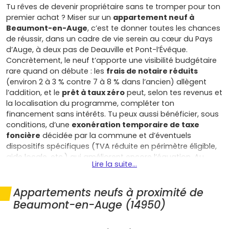
Tu rêves de devenir propriétaire sans te tromper pour ton
premier achat ? Miser sur un
appartement neuf à
Beaumont-en-Auge
, c’est te donner toutes les chances
de réussir, dans un cadre de vie serein au cœur du Pays
d’Auge, à deux pas de Deauville et Pont-l’Évêque.
Concrètement, le neuf t’apporte une visibilité budgétaire
rare quand on débute : les
frais de notaire réduits
(environ 2 à 3 % contre 7 à 8 % dans l’ancien) allègent
l’addition, et le
prêt à taux zéro
peut, selon tes revenus et
la localisation du programme, compléter ton
financement sans intérêts. Tu peux aussi bénéficier, sous
conditions, d’une
exonération temporaire de taxe
foncière
décidée par la commune et d’éventuels
dispositifs spécifiques (TVA réduite en périmètre éligible,
aide locale, etc.) qui améliorent encore l’équation. Au
Lire la suite...
quotidien, un logement conforme à la RE2020 limite tes
factures grâce à une excellente isolation et des
équipements performants ; entre confort thermique,
Appartements neufs à proximité de
bonne acoustique et ventilation maîtrisée, tu
Beaumont-en-Auge (14950)
consommes moins et tu vis mieux, ce qui compte quand
on signe son premier crédit. Côté sécurité d’esprit, les