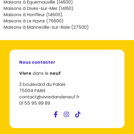
Maisons à Équemauville (14600)
programmes neufs disponibles à Beaumont-en-Auge
Maisons à Dives-sur-Mer (14160)
sur Vivre dans le neuf
, compare les typologies et les
Maisons à Honfleur (14600)
budgets, vérifie ton éligibilité au PTZ et simule ton
Maisons à Le Havre (76600)
financement ; tu pourras ainsi sécuriser ta décision et
Maisons à Manneville-sur-Risle (27500)
sélectionner le cadre qui te correspond vraiment, sans
compromis entre nature, proximité des villes dynamiques
et qualité de construction.
Nous contacter
Vivre
dans le
neuf
3 boulevard du Palais
75004 PARIS
contact@vivredansleneuf.fr
01 55 95 89 89