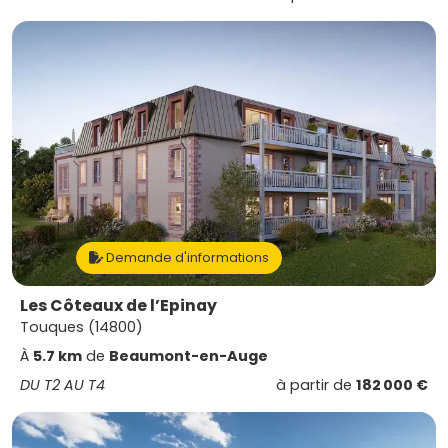
Demande d'informations
Les Côteaux de l’Epinay
Touques (14800)
À
5.7 km
de
Beaumont-en-Auge
DU T2 AU T4
à partir de
182 000 €