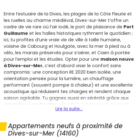
Entre l’estuaire de la Dives, les plages de la Côte Fleurie et
les ruelles au charme médiéval, Dives-sur-Mer t’offre un
cadre de vie rare où l’air iodé, le port de plaisance de
Port
Guillaume
et les halles historiques rythment le quotidien ;
ici, tu profites d’une vraie vie de ville à taille humaine,
voisine de Cabourg et Houlgate, avec la mer à pied ou à
vélo, les marais préservés pour s’aérer, et Caen à portée
pour l’emploi et les études. Opter pour une
maison neuve
à Dives-sur-Mer
, c’est d’abord viser le confort sans
compromis : une conception RE 2020 bien isolée, une
orientation pensée pour la lumière, un chauffage
performant (souvent pompe à chaleur) et une excellente
acoustique qui réduisent tes charges et rendent chaque
saison agréable. Tu gagnes aussi en sérénité grâce aux
garanties constructeur
(parfait achèvement, biennale,
Lire la suite...
décennale) et aux
frais de notaire réduits
, pendant que
la maison s’adapte à ton rythme de vie avec un plan
optimisé, un vrai espace extérieur pour les repas d’été, un
Appartements neufs à proximité de
stationnement privatif et, si tu le souhaites, une pièce en
Dives-sur-Mer (14160)
rez-de-chaussée facile à aménager en bureau. Au