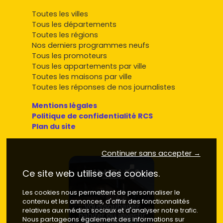
Toutes les villes
Tous les départements
Toutes les régions
Nos derniers programmes neufs
Tous les promoteurs
Tous les appartements par ville
Toutes les maisons par ville
Toutes les réponses de nos journalistes
Mentions légales
Politique de confidentialité RCS
Plan du site
Continuer sans accepter →
Ce site web utilise des cookies.
Les cookies nous permettent de personnaliser le
contenu et les annonces, d'offrir des fonctionnalités
relatives aux médias sociaux et d'analyser notre trafic.
Nous partageons également des informations sur