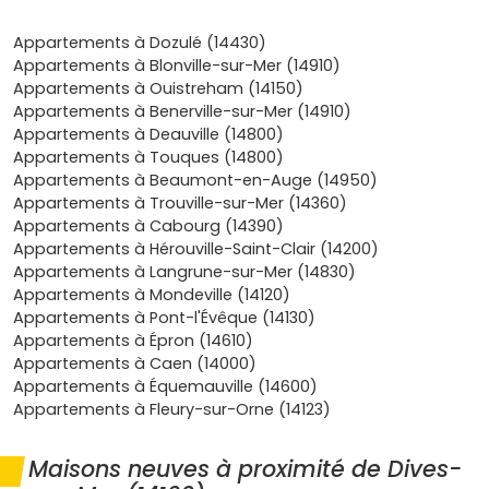
quotidien, tu as tout sous la main : commerces du centre,
écoles et collège, professionnels de santé, marché,
Appartements à Dozulé (14430)
équipements nautiques, sentiers et Vélomaritime pour les
Appartements à Blonville-sur-Mer (14910)
balades, sans oublier les animations culturelles toute
Appartements à Ouistreham (14150)
l’année ; l’accès routier vers l’A13 est simple, et la gare de
Appartements à Benerville-sur-Mer (14910)
Dives-Cabourg complète tes options de mobilité selon
Appartements à Deauville (14800)
les périodes. Côté budget, les dispositifs pour primo-
Appartements à Touques (14800)
accédants ou investisseurs peuvent t’aider selon ton
Appartements à Beaumont-en-Auge (14950)
profil et la localisation du programme (exonération
Appartements à Trouville-sur-Mer (14360)
partielle et temporaire de taxe foncière décidée par la
Appartements à Cabourg (14390)
commune, prêts aidés ou solutions d’investissement
Appartements à Hérouville-Saint-Clair (14200)
locatif en vigueur) : l’important, c’est d’étudier ton
Appartements à Langrune-sur-Mer (14830)
éligibilité et la projection de charges réelles, d’autant que
Appartements à Mondeville (14120)
la performance énergétique d’une
maison neuve à
Appartements à Pont-l'Évêque (14130)
Dives-sur-Mer
limite durablement les dépenses. Pour
Appartements à Épron (14610)
habiter, tu sécurises un bien clé en main dans une zone
Appartements à Caen (14000)
recherchée, agréable à l’année comme en villégiature ;
Appartements à Équemauville (14600)
pour louer, tu bénéficies d’une demande soutenue entre
Appartements à Fleury-sur-Orne (14123)
actifs locaux, jeunes ménages et séjours court terme en
bord de mer, à condition de choisir un emplacement
Maisons neuves à proximité de Dives-
pertinent (proximité plages, port, écoles ou centre). Si tu