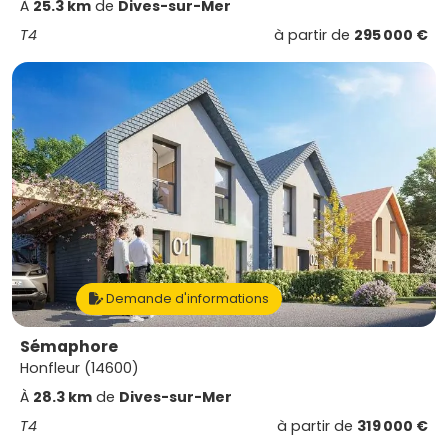
À
25.3 km
de
Dives-sur-Mer
T4
à partir de
295 000 €
Demande d'informations
Sémaphore
Honfleur (14600)
À
28.3 km
de
Dives-sur-Mer
T4
à partir de
319 000 €