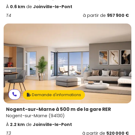
À
0.6 km
de
Joinville-le-Pont
T4
à partir de
957 900 €
Demande d'informations
Nogent-sur-Marne à 500 m de la gare RER
Nogent-sur-Marne (94130)
À
2.2 km
de
Joinville-le-Pont
T3
à partir de
520 000 €