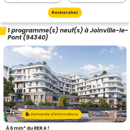
Rechercher
1 programme(s) neuf(s) à Joinville-le-
Pont (94340)
Demande d'informations
À 6 min* du RER A !