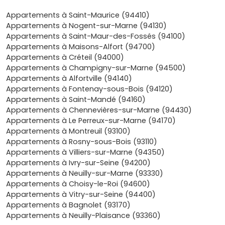
travaux lourds pendant longtemps grâce aux
garanties
(parfait achèvement, biennale, décennale) et tu peux
Appartements à Saint-Maurice (94410)
parfois personnaliser les finitions pour emménager dans
Appartements à Nogent-sur-Marne (94130)
un lieu qui te ressemble dès le premier jour. À Joinville, les
Appartements à Saint-Maur-des-Fossés (94100)
programmes neufs
sont pensés pour la vie moderne :
Appartements à Maisons-Alfort (94700)
espaces extérieurs, locaux vélos, parkings, domotique,
Appartements à Créteil (94000)
bonne acoustique… bref, un confort immédiat et durable.
Appartements à Champigny-sur-Marne (94500)
Pour un premier achat, c’est rassurant de savoir
Appartements à Alfortville (94140)
précisément où tu vas : prix encadrés, échéancier clair,
Appartements à Fontenay-sous-Bois (94120)
accompagnement jusqu’à la remise des clés, et un
Appartements à Saint-Mandé (94160)
quartier où tout est faisable à pied, en vélo ou en RER. Que
Appartements à Chennevières-sur-Marne (94430)
tu vises un T1 pour démarrer ou un T2/T3 pour anticiper la
Appartements à Le Perreux-sur-Marne (94170)
suite, un
appartement neuf à Joinville-le-Pont
te
Appartements à Montreuil (93100)
permet d’optimiser ton financement et de te projeter
Appartements à Rosny-sous-Bois (93110)
sans mauvaise surprise. Et si tu veux comparer
Appartements à Villiers-sur-Marne (94350)
simplement les emplacements (proximité des berges, du
Appartements à Ivry-sur-Seine (94200)
RER A, accès à l’A4) et les prestations, les
programmes
Appartements à Neuilly-sur-Marne (93330)
neufs à Joinville-le-Pont
réunis ici sont une solution
Appartements à Choisy-le-Roi (94600)
idéale pour voir vite ce qui matche avec ton budget et
Appartements à Vitry-sur-Seine (94400)
ton style de vie. Prêt à passer du projet au concret ?
Appartements à Bagnolet (93170)
Prends deux minutes pour découvrir les programmes
Appartements à Neuilly-Plaisance (93360)