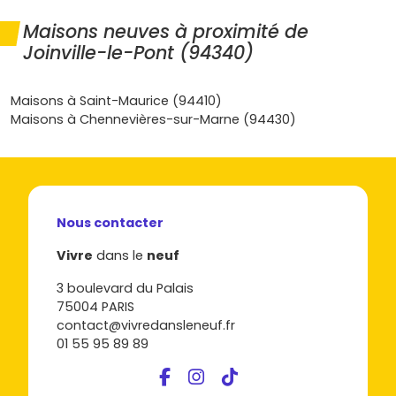
disponibles, affiner ton éligibilité au PTZ, et repérer
l’
appartement neuf à Joinville-le-Pont
qui te permettra
Maisons neuves à proximité de
de devenir propriétaire sereinement.
Joinville-le-Pont (94340)
Maisons à Saint-Maurice (94410)
Maisons à Chennevières-sur-Marne (94430)
Nous contacter
Vivre
dans le
neuf
3 boulevard du Palais
75004 PARIS
contact@vivredansleneuf.fr
01 55 95 89 89