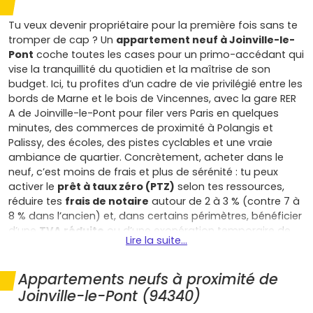
Tu veux devenir propriétaire pour la première fois sans te
tromper de cap ? Un
appartement neuf à Joinville-le-
Pont
coche toutes les cases pour un primo-accédant qui
vise la tranquillité du quotidien et la maîtrise de son
budget. Ici, tu profites d’un cadre de vie privilégié entre les
bords de Marne et le bois de Vincennes, avec la gare RER
A de Joinville-le-Pont pour filer vers Paris en quelques
minutes, des commerces de proximité à Polangis et
Palissy, des écoles, des pistes cyclables et une vraie
ambiance de quartier. Concrètement, acheter dans le
neuf, c’est moins de frais et plus de sérénité : tu peux
activer le
prêt à taux zéro (PTZ)
selon tes ressources,
réduire tes
frais de notaire
autour de 2 à 3 % (contre 7 à
8 % dans l’ancien) et, dans certains périmètres, bénéficier
d’une
TVA réduite
ou d’une exonération temporaire de
Lire la suite...
taxe foncière si la commune l’a votée. Côté charges, les
logements construits aux normes
RE 2020
offrent une
excellente isolation, des équipements performants et des
Appartements neufs à proximité de
consommations d’énergie mieux maîtrisées : c’est du
Joinville-le-Pont (94340)
pouvoir d’achat gagné chaque mois. Tu évites aussi les