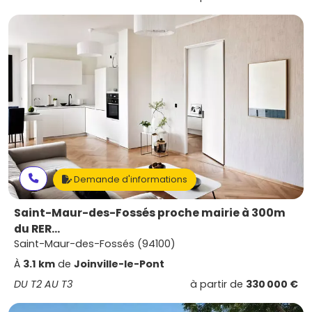
Demande d'informations
Saint-Maur-des-Fossés proche mairie à 300m
du RER...
Saint-Maur-des-Fossés (94100)
À
3.1 km
de
Joinville-le-Pont
DU T2 AU T3
à partir de
330 000 €