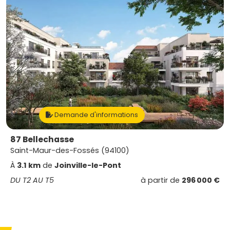
Demande d'informations
87 Bellechasse
Saint-Maur-des-Fossés (94100)
À
3.1 km
de
Joinville-le-Pont
DU T2 AU T5
à partir de
296 000 €