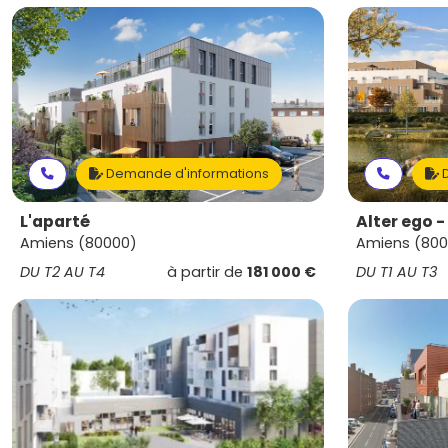
Demande d'informations
D
L'aparté
Alter ego - 
Amiens (80000)
Amiens (800
DU T2 AU T4
à partir de
181 000 €
DU T1 AU T3