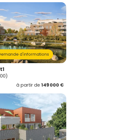
emande d'informations
t1
00)
à partir de
149 000 €