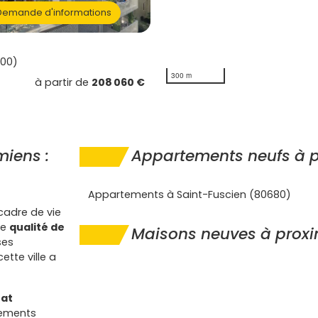
emande d'informations
00)
300 m
à partir de
208 060 €
iens :
Appartements neufs à 
Appartements à Saint-Fuscien (80680)
 cadre de vie
ne
qualité de
Maisons neuves à proxi
ses
ette ville a
at
ogements