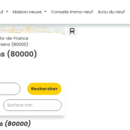
uf
Maison
neuve
Conseils
immo neuf
Actu
du neuf
ts-de-France
iens (80000)
s (80000)
Rechercher
s (80000)