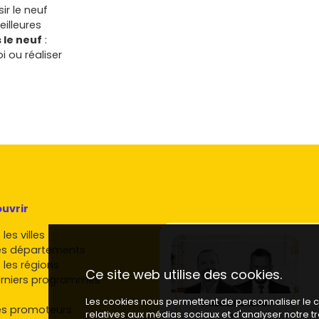
ir le neuf
eilleures
 le neuf
:
i ou réaliser
ent
pourquoi
udicieux :
uvrir
e trouvent
riville
ou
La
les villes
 transports,
es départements
 les régions
Ce site web utilise des cookies.
et un
rniers programmes
e de plus en
Les cookies nous permettent de personnaliser le co
de, que ce
es promoteurs
relatives aux médias sociaux et d'analyser notre 