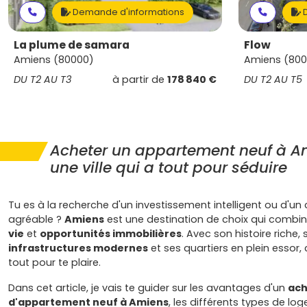
Demande d'informations
D
La plume de samara
Flow
Amiens (80000)
Amiens (800
DU T2 AU T3
à partir de
178 840 €
DU T2 AU T5
Acheter un appartement neuf à Am
une ville qui a tout pour séduire
Tu es à la recherche d'un investissement intelligent ou d'un
agréable ?
Amiens
est une destination de choix qui combi
vie
et
opportunités immobilières
. Avec son histoire riche, 
infrastructures modernes
et ses quartiers en plein essor, c
tout pour te plaire.
Dans cet article, je vais te guider sur les avantages d'un
ach
d'appartement neuf à Amiens
, les différents types de l