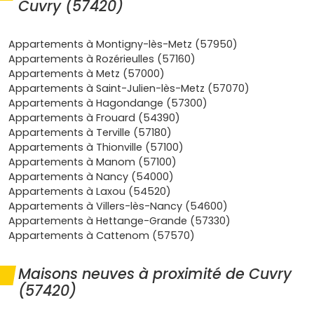
Cuvry (57420)
Localisation stratégique
: accès rapide à l'
A31
, à
Metz
(10–15 minutes en voiture selon le secteur) et
aux zones commerciales et d'emploi d'
Actisud
Appartements à Montigny-lès-Metz (57950)
Augny
. Idéal si tu bosses à
Metz
,
Montigny-lès-
Appartements à Rozérieulles (57160)
Metz
ou
Marly
.
Appartements à Metz (57000)
Cadre de vie recherché
: ambiance de village,
Appartements à Saint-Julien-lès-Metz (57070)
chemins verts vers la
vallée de la Seille
, écoles et
Appartements à Hagondange (57300)
services à proximité dans les communes voisines.
Appartements à Frouard (54390)
C'est l'équilibre parfait entre nature et ville.
Appartements à Terville (57180)
Demande locative régulière
: les jeunes actifs et
Appartements à Thionville (57100)
familles cherchent des logements récents proches
Appartements à Manom (57100)
de
Metz
sans payer les prix du centre. Bon point pour
Appartements à Nancy (54000)
un
taux d'occupation
élevé.
Appartements à Laxou (54520)
Confort et faibles charges
: normes
RE 2020
, bonne
Appartements à Villers-lès-Nancy (54600)
isolation, chauffage performant, faibles
charges de
Appartements à Hettange-Grande (57330)
copropriété
dans les résidences récentes, plus les
Appartements à Cattenom (57570)
garanties décennales
et biennale.
Revente facilitée
: les biens bien situés, avec
Maisons neuves à proximité de Cuvry
balcon
,
terrasse
ou
stationnement
, se revendent
(57420)
mieux autour de
Metz
. Miser sur le neuf à Cuvry, c'est
sécuriser la valeur dans le temps.