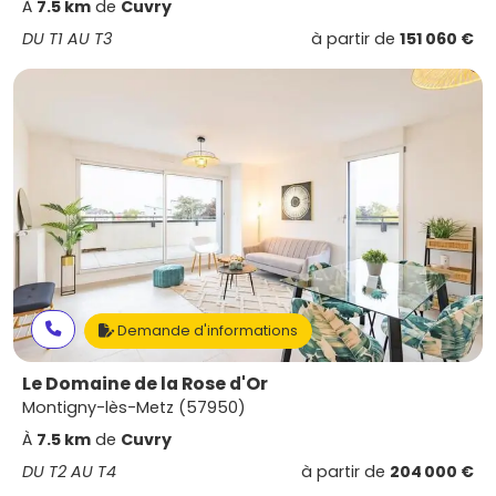
À
7.5 km
de
Cuvry
DU T1 AU T3
à partir de
151 060 €
Demande d'informations
Le Domaine de la Rose d'Or
Montigny-lès-Metz (57950)
À
7.5 km
de
Cuvry
DU T2 AU T4
à partir de
204 000 €