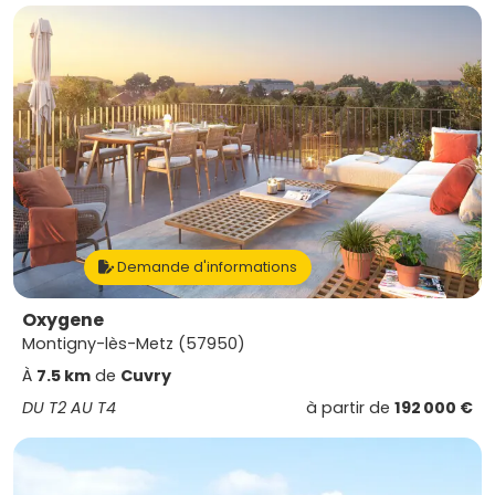
Demande d'informations
Oxygene
Montigny-lès-Metz (57950)
À
7.5 km
de
Cuvry
DU T2 AU T4
à partir de
192 000 €