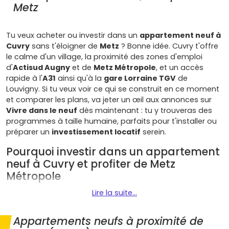
Metz
Tu veux acheter ou investir dans un
appartement neuf à
Cuvry
sans t'éloigner de
Metz
? Bonne idée. Cuvry t'offre
le calme d'un village, la proximité des zones d'emploi
d'
Actisud Augny
et de
Metz Métropole
, et un accès
rapide à l'
A31
ainsi qu'à la
gare Lorraine TGV
de
Louvigny. Si tu veux voir ce qui se construit en ce moment
et comparer les plans, va jeter un œil aux annonces sur
Vivre dans le neuf
dès maintenant : tu y trouveras des
programmes à taille humaine, parfaits pour t'installer ou
préparer un
investissement locatif
serein.
Pourquoi investir dans un appartement
neuf à Cuvry et profiter de Metz
Métropole
Lire la suite...
À Cuvry, tu combines tranquillité et opportunités. Voici ce
qui fait la force d'un
appartement neuf à Cuvry
quand
tu penses qualité de vie et revente future :
Appartements neufs à proximité de