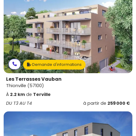
Demande d'informations
Les Terrasses Vauban
Thionville (57100)
À
2.2 km
de
Terville
DU T3 AU T4
à partir de
259 000 €