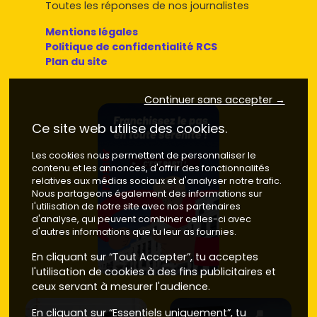
Toutes les réponses de nos journalistes
déplaces souvent, avec un accès direct aux zones
commerciales. C'est un spot apprécié des investisseurs
Mentions légales
pour la visibilité et le stationnement. Prix du
neuf
: autour
Politique de confidentialité RCS
de
3 700 à 4 300 €/m²
.
Plan du site
Limite Yutz/Thionville
: des rues calmes et résidentielles
tout en restant connectées aux commodités urbaines.
Continuer sans accepter →
Sur le
neuf
, vise environ
3 600 à 4 200 €/m²
selon l'étage,
Ce site web utilise des cookies.
l'exposition et la terrasse.
Si tu t'élargis côté
Thionville
(gare, centre), les prix du
Les cookies nous permettent de personnaliser le
contenu et les annonces, d'offrir des fonctionnalités
neuf peuvent monter davantage (
4 200 à 5 200 €/m²
sur
relatives aux médias sociaux et d'analyser notre trafic.
les secteurs les plus recherchés). À Terville, le rapport
Nous partageons également des informations sur
qualité/prix
reste souvent plus attractif pour un premier
l'utilisation de notre site avec nos partenaires
achat.
d'analyse, qui peuvent combiner celles-ci avec
d'autres informations que tu leur as fournies.
Neuf ou ancien à Terville : avantages,
inconvénients et chiffres clés
En cliquant sur “Tout Accepter”, tu acceptes
l'utilisation de cookies à des fins publicitaires et
Pour t'aider à choisir, voici une comparaison détaillée
ceux servant à mesurer l'audience.
entre neuf et ancien :
En cliquant sur “Essentiels uniquement”, tu