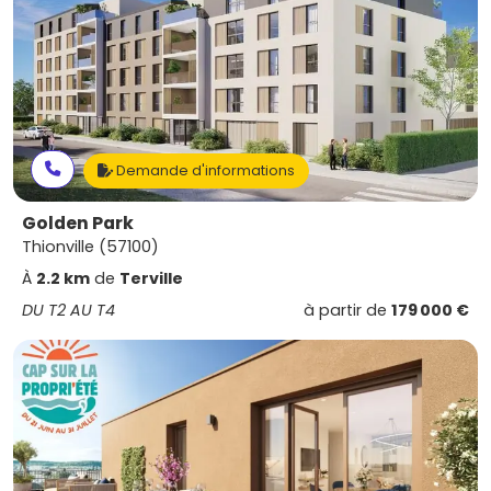
Demande d'informations
Golden Park
Thionville (57100)
À
2.2 km
de
Terville
DU T2 AU T4
à partir de
179 000 €