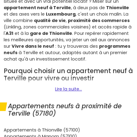
située et avec un vrai potentiel locatif ? Miser sur un
appartement neuf à Terville
, à deux pas de
Thionville
et des axes vers le
Luxembourg
, c'est un choix malin. La
ville combine
qualité de vie
,
proximité des commerces
(Linkling, zones commerciales voisines) et accès rapide à
l'
A31
et à la
gare de Thionville
. Pour repérer rapidement
les meilleures opportunités, va jeter un œil aux annonces
sur
Vivre dans le neuf
: tu y trouveras des
programmes
neufs
à Terville et autour, adaptés autant à un premier
achat qu'à un investissement locatif.
Pourquoi choisir un appartement neuf à
Terville pour vivre ou investir
Lire la suite...
Terville présente plusieurs atouts qui en font une
destination de choix pour ton projet immobilier :
Appartements neufs à proximité de
Emplacement stratégique
: Terville est collée à
Terville (57180)
Thionville
, avec un accès facile à l'
A31
et aux lignes
de bus vers la
gare
. Si tu es
frontalier
ou que tu
bosses sur le corridor Metz–Luxembourg, tu gagnes
Appartements à Thionville (57100)
du temps au quotidien.
Appartements à Manom (57100)