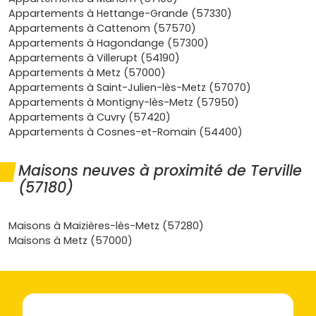
Demande locative solide
: la proximité du
Appartements à Hettange-Grande (57330)
Luxembourg
et des pôles d'emplois crée une
Appartements à Cattenom (57570)
tension locative
intéressante. Un
appartement
Appartements à Hagondange (57300)
neuf à Terville
bien placé se loue vite, avec un bon
Appartements à Villerupt (54190)
taux d'occupation.
Appartements à Metz (57000)
Cadre de vie
: écoles, équipements sportifs, zones
Appartements à Saint-Julien-lès-Metz (57070)
commerciales (Linkling et Retail Park à proximité),
Appartements à Montigny-lès-Metz (57950)
berges de Moselle toutes proches à Thionville... Tu as
Appartements à Cuvry (57420)
tout sous la main.
Appartements à Cosnes-et-Romain (54400)
Confort et économies
: normes
RE 2020
,
isolation
thermique et acoustique
performantes,
charges
Maisons neuves à proximité de Terville
maîtrisées
,
frais de notaire réduits
(environ
2 à 3
(57180)
%
) et garanties (
décennale
,
parfait achèvement
).
C'est rassurant, surtout pour un premier achat.
Les types d'appartements neufs à
Maisons à Maizières-lès-Metz (57280)
Terville et ce qu'ils offrent
Maisons à Metz (57000)
Les promoteurs proposent différentes typologies pour
répondre à tous les besoins :
Studios et T2
: parfaits pour un pied-à-terre ou un