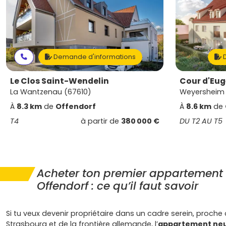
Demande d'informations
D
Le Clos Saint-Wendelin
Cour d'Eug
La Wantzenau (67610)
Weyersheim
À
8.3 km
de
Offendorf
À
8.6 km
de
T4
à partir de
380 000 €
DU T2 AU T5
Acheter ton premier appartement 
Offendorf : ce qu’il faut savoir
Si tu veux devenir propriétaire dans un cadre serein, proche
Strasbourg et de la frontière allemande, l’
appartement neu