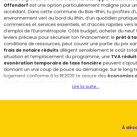
Offendorf
est une option particulièrement maligne pour u
accédant. Dans cette commune du Bas-Rhin, tu profites d’
environnement vert au bord du Rhin, d’un quotidien pratique
commerces et services essentiels, et d’accès rapides vers l
d’emploi de l’Eurométropole. Côté budget, acheter du neuf t
leviers précieux pour sécuriser ton financement: le
prêt à t
conditions de ressources, peut couvrir une partie du prix sans
frais de notaire réduits
allègent sensiblement le coût total
situation et l’emplacement du programme, une
TVA réduit
exonération temporaire de taxe foncière
peuvent s’ajout
donnant un vrai coup de pouce au démarrage. Sur le long t
logement conforme à la RE2020 te assure des
économies d
des charges maîtrisées, grâce à une isolation performante,
Lire la suite...
équipements récents et des matériaux pérennes. Tu bénéfic
garanties solides (parfait achèvement, biennale, décennale)
les imprévus et te laissent emménager l’esprit léger. À Offen
programmes neufs
sont pensés pour la vie de tous les jour
optimisés pour les T2 et T3, espaces extérieurs, stationnem
vélos, sans oublier un confort acoustique et thermique qui 
donne quand on achète pour la première fois. Autre atout p
À déco
démarres: le marché local est généralement plus accessib