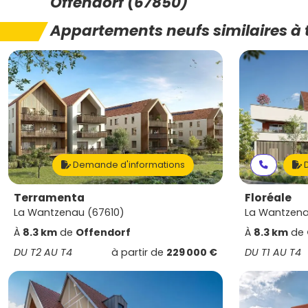
Offendorf (67850)
Appartements neufs similaires à 
Demande d'informations
D
Terramenta
Floréale
La Wantzenau (67610)
La Wantzena
À
8.3 km
de
Offendorf
À
8.3 km
de
DU T2 AU T4
à partir de
229 000 €
DU T1 AU T4