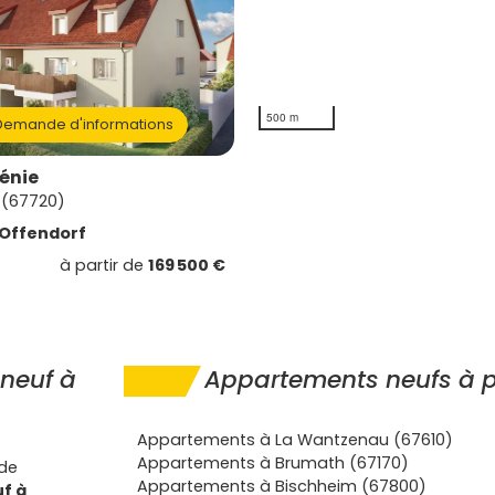
500 m
emande d'informations
énie
 (67720)
Offendorf
à partir de
169 500 €
neuf à
Appartements neufs à p
Appartements à La Wantzenau (67610)
Appartements à Brumath (67170)
 de
Appartements à Bischheim (67800)
f à