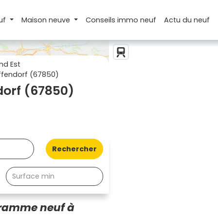
uf
Maison
neuve
Conseils
immo neuf
Actu
du neuf
nd Est
fendorf (67850)
orf (67850)
Rechercher
gramme neuf à