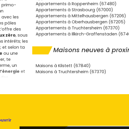
Appartements à Roppenheim (67480)
n primo-
Appartements à Strasbourg (67000)
un
Appartements à Mittelhausbergen (67206)
 avec les
Appartements à Oberhausbergen (67205)
es pôles
Appartements à Truchtersheim (67370)
’offre des
Appartements à Illkirch-Graffenstaden (674
aux zéro
, sous
 intérêts; les
; et selon ta
Maisons neuves à proxi
e
ou une
er, te
erme, un
Maisons à Kilstett (67840)
’énergie
et
Maisons à Truchtersheim (67370)
 des
ies aussi de
 qui limitent
dorf, les
s: plans
ent, locaux
change la
our toi qui
uvrir
le que dans